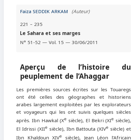
Faiza SEDDIK ARKAM
(Auteur)
221 – 235
Le Sahara et ses marges
N° 51-52 — Vol. 15 — 30/06/2011
Aperçu de l’histoire du
peuplement de l’Ahaggar
Les premières sources écrites sur les Touaregs
ont été celles des géographes et historiens
arabes largement exploitées par les explorateurs
et voyageurs qui les ont suivis quelques siècles
e
e
après. Ibn Hawkal (X
siècle), El Bekri (XI
siècle),
e
e
El Idrissi (XII
siècle), Ibn Battouta (XIV
siècle) et
e
Ibn Khaldoun XIV
siècle), Jean Léon l’Africain