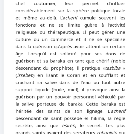
chef coutumier, leur permet d’influer
considérablement sur la sphère politique locale
et même au-delà. L’a
cherif
cumule souvent les
fonctions et ne se limite guère à l’activité
religieuse ou thérapeutique. Il peut gérer une
culture ou un commerce et il ne se spécialise
dans la guérison qu’après avoir atteint un certain
âge. Lorsqu’il est sollicité pour ses dons de
guérison et sa baraka en tant que chérif (noble
descendant du prophète), il pratique «
tasbiba
»
(
issebeb
) en lisant le Coran et en soufflant et
crachant sa salive dans de l’eau ou tout autre
support liquide (huile, miel), il provoque ainsi la
guérison par un pouvoir personnel véhiculé par
la salive porteuse de baraka. Cette baraka est
héritée des saints de son lignage. L’
acherif
descendant de saint possède el hikma, la règle
secrète, ainsi que
esiren
, le secret. Les plus
grands saints avaient des serviteurs
rohaniyin
qui