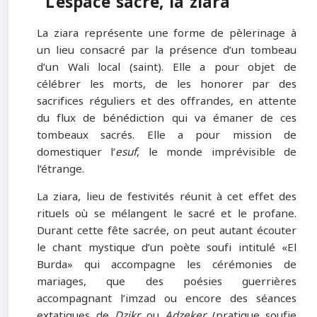
L’espace sacré, la ziara
La ziara représente une forme de pèlerinage à
un lieu consacré par la présence d’un tombeau
d’un Wali local (saint). Elle a pour objet de
célébrer les morts, de les honorer par des
sacrifices réguliers et des offrandes, en attente
du flux de bénédiction qui va émaner de ces
tombeaux sacrés. Elle a pour mission de
domestiquer l’
esuf
, le monde imprévisible de
l’étrange.
La ziara, lieu de festivités réunit à cet effet des
rituels où se mélangent le sacré et le profane.
Durant cette fête sacrée, on peut autant écouter
le chant mystique d’un poète soufi intitulé «El
Burda» qui accompagne les cérémonies de
mariages, que des poésies guerrières
accompagnant l’imzad ou encore des séances
extatiques de
Dzikr
ou
Adzeker
(pratique soufie