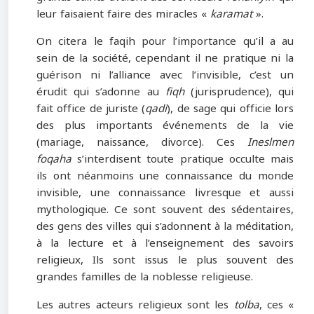
leur faisaient faire des miracles «
karamat
».
On citera le faqih pour l’importance qu’il a au
sein de la société, cependant il ne pratique ni la
guérison ni l’alliance avec l’invisible, c’est un
érudit qui s’adonne au
fiqh
(jurisprudence), qui
fait office de juriste (
qadi
), de sage qui officie lors
des plus importants événements de la vie
(mariage, naissance, divorce). Ces
Ineslmen
foqaha
s’interdisent toute pratique occulte mais
ils ont néanmoins une connaissance du monde
invisible, une connaissance livresque et aussi
mythologique. Ce sont souvent des sédentaires,
des gens des villes qui s’adonnent à la méditation,
à la lecture et à l’enseignement des savoirs
religieux, Ils sont issus le plus souvent des
grandes familles de la noblesse religieuse.
Les autres acteurs religieux sont les
tolba
, ces «