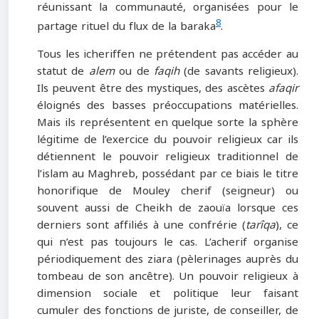
réunissant la communauté, organisées pour le
8
partage rituel du flux de la baraka
.
Tous les icheriffen ne prétendent pas accéder au
statut de
alem
ou de
faqih
(de savants religieux).
Ils peuvent être des mystiques, des ascètes
afaqir
éloignés des basses préoccupations matérielles.
Mais ils représentent en quelque sorte la sphère
légitime de l’exercice du pouvoir religieux car ils
détiennent le pouvoir religieux traditionnel de
l’islam au Maghreb, possédant par ce biais le titre
honorifique de Mouley cherif (seigneur) ou
souvent aussi de Cheikh de zaouïa lorsque ces
derniers sont affiliés à une confrérie (
tarîqa
), ce
qui n’est pas toujours le cas. L’acherif organise
périodiquement des ziara (pèlerinages auprès du
tombeau de son ancêtre). Un pouvoir religieux à
dimension sociale et politique leur faisant
cumuler des fonctions de juriste, de conseiller, de