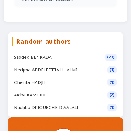
Random authors
Saddek BENKADA
(27)
Nedjma ABDELFETTAH LALMI
(1)
Chérifa HADJIJ
(1)
Aïcha KASSOUL
(2)
Nadjiba DRIOUECHE DJAALALI
(1)