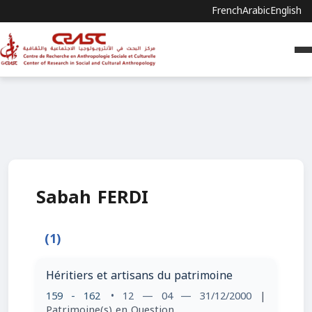
French
Arabic
English
Sabah FERDI
(1)
Héritiers et artisans du patrimoine
159 - 162
• 12 — 04 — 31/12/2000
|
Patrimoine(s) en Question