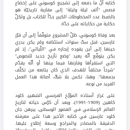
كتابه أنّ ما دفعه إلى تشجيع كوسوني على إخضاع
قصص "ألف ليلة وليلة" إلى مقاربة تاريخيّة هو
بالضبط عدد المخطوطات الكبير جدّاً للكتاب، بل ولكلّ
حكاية من حكاياته على حدّة.
بعد وفاة كوسوني، ظلّ المشروع متوقّفاً إلى أن قرّر
غارسين، قبل ستّ سنوات، استئنافه ولم يكن يدري
حينها إلى أين يقوده إبحاره في "اللّيالي"، إذ لم
يكن يتوقّع أنّه يعيد "وضع تأريخ جديد للنصوص"
التي استقرأها وقارنها فيما بينها أو أنّه يقدّم
"شرحاً مختلفاً للهدف الذي كان يتابعه من تكلّف
بجمعها". وهنا، تكمن بلا شكّ، أصالة هذا العمل
الفريد من نوعه.
على غرار أستاذه المؤرّخ الفرنسي الشهير، كلود
كاهين (1909-1991)، وبعد أن كرّس حياته لتاريخ
العالم الإسلامي في العصور الوسطى، يبرهن جان
كلود غارسين في كتابه الأخير هذا على معرفته
الدقيقة بالمصادر والمراجع وسعة إطلاع عليها.