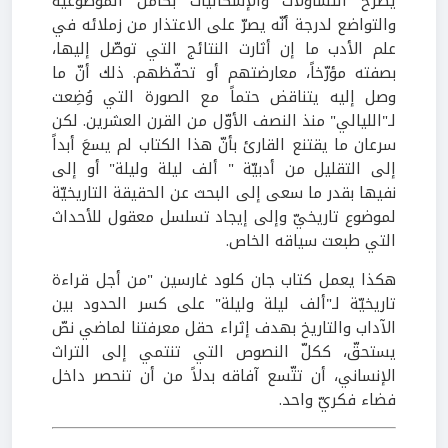
يطرح التساؤلات والإشكاليّات بكامل الموضوعيّة
والتواضع لدرجة أنّه يصرّ على الاعتذار من زملائه في
علم الأدب ما إن أثارت النتائج التي توصّل إليها،
بصفته مؤرّخاً، معارضتهم أو تحفّظهم. ذلك أنّ ما
وصل إليه يتناقض حتماً مع الصورة التي وُضِعت
لـ"الليالي" منذ النصف الأوّل من القرن العشرين. لكن
سرعان ما يقتنع القارئ بأنّ هذا الكتاب لم يسعَ أبداً
إلى التقليل من أدبيّة " ألف ليلة وليلة" أو إلى
نفيها بقدر ما سعى إلى البحث عن الحقيقة التاريخيّة
لموضوع تاريخيّ وإلى إيجاد تسلسل معقول للأحداث
التي طبعت سياقه الخاص.
هكذا يعمل كتاب جان كلود غارسين "من أجل قراءة
تاريخيّة لـ"ألف ليلة وليلة" على كسر الحدود بين
الآداب والتاريخ بهدف إثراء حقل معرفتنا لماضي نصّ
يستحقّ، ككلّ النصوص التي تنتمي إلى التراث
الإنساني، أن تتّسع آفاقه بدلاً من أن تنحصر داخل
فضاء فكريّ واحد.