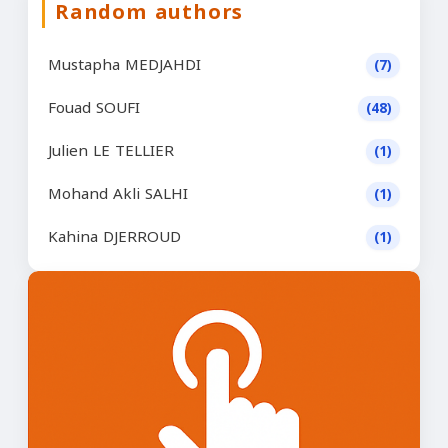
Random authors
Mustapha MEDJAHDI
(7)
Fouad SOUFI
(48)
Julien LE TELLIER
(1)
Mohand Akli SALHI
(1)
Kahina DJERROUD
(1)