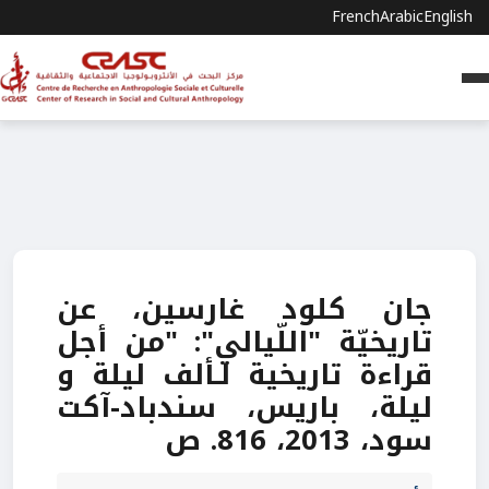
French
Arabic
English
جان كلود غارسين، عن
تاريخيّة "اللّيالي": "من أجل
قراءة تاريخية لـألف ليلة و
ليلة، باريس، سندباد-آكت
سود، 2013، 816. ص