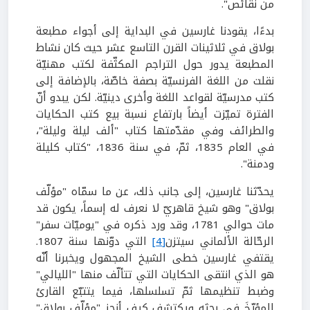
من نقائص".
بدءًا، يقودنا غارسين في البداية إلى أجواء مطبعة
بولاق في ثلاثينات القرن التاسع عشر حيث كان نشاط
المطبعة يدور حول التراجم المكثّفة لكتب مهنيّة
نقلت من اللغة الفرنسيّة بصفة خاصّة، بالإضافة إلى
كتب مدرسيّة لقواعد اللغة وأخرى دينيّة. لكن يبدو أنّ
الفترة تميّزت أيضاً بارتفاع نسبة بيع كتب الحكايات
والطرائف وفي مقدّمتها كتاب "ألف ليلة وليلة"،
في العام 1835، ثمّ، في سنة 1836، "كتاب كليلة
ودمنة".
يحدّثنا غارسين، إلى جانب ذلك، عن ما سمّاه "مؤلّف
بولاق" وهو شيخ قاهريّ لا نعرف له إسماً، يكون قد
مات حوالي 1781، وقد ورد ذكره في "يوميّات سفر"
الرحّالة الألماني سيتزن
[4]
التي دوّنها سنة 1807.
يقتفي غارسين خطى الشيخ المجهول ويخبرنا أنّه
هو الذي انتقى الحكايات التي تتألّف منها "الليالي"
وضبط تنظيمها ثمّ تسلسلها، فيما يتتبّع القارئ
المؤرّخَ في بحثه ويكتشف كيف أنجز "مؤلّف بولاق"