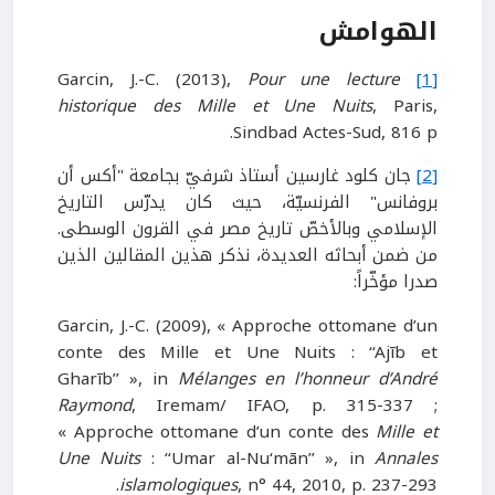
الهوامش
Pour une lecture
Garcin, J.-C. (2013),
[1]
historique des Mille et Une Nuits
, Paris,
Sindbad Actes-Sud, 816 p.
[2]
جان كلود غارسين أستاذ شرفيّ بجامعة "أكس أن
بروفانس" الفرنسيّة، حيث كان يدرّس التاريخ
الإسلامي وبالأخصّ تاريخ مصر في القرون الوسطى.
من ضمن أبحاثه العديدة، نذكر هذين المقالين الذين
صدرا مؤخّراً:
Garcin, J.-C. (2009), « Approche ottomane d’un
conte des Mille et Une Nuits : ‘‘Ajīb et
Gharīb’’ », in
Mélanges en l’honneur d’André
Raymond
, Iremam/ IFAO, p. 315-337 ;
« Approche ottomane d’un conte des
Mille et
Une Nuits
: ‘‘Umar al-Nu‘mān’’ », in
Annales
islamologiques
, n° 44, 2010, p. 237-293.