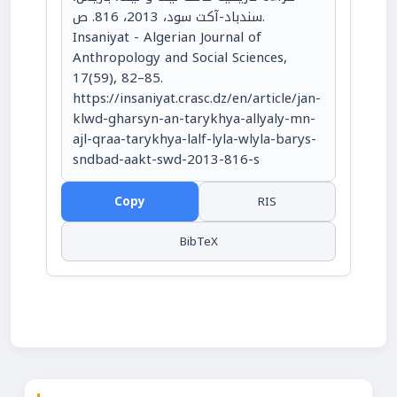
سندباد-آكت سود، 2013، 816. ص.
Insaniyat - Algerian Journal of
Anthropology and Social Sciences,
17(59), 82–85.
https://insaniyat.crasc.dz/en/article/jan-
klwd-gharsyn-an-tarykhya-allyaly-mn-
ajl-qraa-tarykhya-lalf-lyla-wlyla-barys-
sndbad-aakt-swd-2013-816-s
Copy
RIS
BibTeX