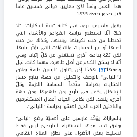
هذا العمل وفقاً لأيّ معايير، حوالي خمسين عاماً
قبل صدور طبعة 1835.
يقول فلاديمير بروب في كتابه "بنية الحكايات": "لا
شكّ أنّنا نستطيع دراسة الظواهر والأشياء التي
تحيطنا من حيث تكوينها وبنيتها، وكذلك من حيث
أصلها أو عبر المسارات والتحوّلات التي تؤثّر عليها.
لكن ثمّة بداهة أخرى تستغني عن كلّ إثبات وهي
أنّه لا يمكن الكلام عن أصل ظاهرة، مهما كانت، قبل
وصفها"
[5]
. هكذا إذن يتناول غارسين طبعة بولاق
لـ"الليالي" بالوصف والتحليل. من جهة، يتابع مسار
الحكايات بصرامة، متّخذاً المسافة اللازمة وكلّ
الإشكال يكمن في تأريخ زمن ظهورها. ومن جهة
أخرى، ينتقد، لكن بكامل الحياد، أعمال المستشرقين
والباحثين العرب الذين اهتمّوا بدراسة "الليالي".
بالموازاة، يؤكّد غارسين على أهميّة وضع "ليالي"
بولاق تحت مجهر الاستقراء التاريخيّ ليس فقط
لتسليط بعض الأضواء على تطوّر المناخ الثقافي