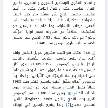
والمناخ الفكري للوسطَين السوري والمصري، ما بين
القرن الخامس عشر والقرن الثامن عشر، بل أيضاً
لتعميق معرفة تاريخ نصّ معقّد من حيث البنية
والدوافع. فحكايات "ألف ليلة وليلة" متشابكة إلى
أقصى درجات التشابك، وما قام به غارسين هو
تفكيكها انطلاقاً من محاولة فهم نوايا "مؤلّف
بولاق" ثمّ ناشِر بولاق سنة 1835، الشيخ عبد الرحمن
الصفتي الشرقاوي (توفي سنة 1848).
إنّ هذا الكتاب هو نتيجة مشروع طويل النفس ولقد
أراده جان كلود غارسين تكريماً للأستاذ والباحث
الرّاحل باتريس كوسوني (1952-1989) الذي كان
غارسين قد حفّزه منذ ما يفوق الخمسة وعشرين عاماً
على القيام بدراسة تاريخيّة عن "اللّيالي". وفعلاً، بدأ
كوسوني آنذاك يحقّق أمنية غارسين فنشر سنة 1985
مقالاً يحمل العنوان نفسه الذي تمّ اختياره اليوم
للكتاب الحالي
[6]
. وفي سنة 1988، نشر كوسوني
تقرير بحث نقديّ يتناول طبعة "مخطوطة غالان"
لمحسن مهدي
[7]
. ولذا يشرح غارسين في توطئة