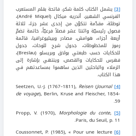
[3]
يشمل الكتاب كلمة شكر، فاتحة بقلم المستعرب
الفرنسي الشهير، أندريه ميكال (André Miquel)،
توطئة، مقدّمة تتكوّن من إحدى عشر جزءً، ثلاثة
فصول رئيسيّة واثنتا عشر فصلاً فرعيّاً، خاتمة تضمّ
أربعة أجزاء، هوامش، مصادر وبيبليوغرافيا، قائمة
رموز للمخطوطات، جدول شرح للوحات، جدول
للحكايات حسب طبعتي بولاق وبريسلو (Breslau)،
فهرس للحكايات والقصص، وينتهي بإشارة إلى
الزملاء والباحثين الذين ساهموا بمساعدتهم في
هذا الكتاب.
Reisen
(
Journal
Seetzen, U.-J. (1767–1811),
[4]
de voyage
), Berlin, Kruse and Fleischer, 1854-
59.
Morphologie du conte
,
Propp, V. (1970),
[5]
Paris, du Seuil, p. 11.
Coussonnet, P. (1985), « Pour une lecture
[6]