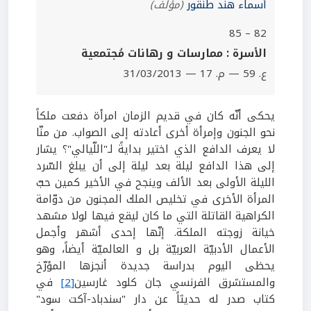
أسماء هند طنقور
(مؤلف)
82 – 85
الأسرة : ممارسات و رهانات مُجتمعية
ع. 59 — م. 17 — 31/03/2013
يحكى أنّه كان في قديم الزمان امرأة دفعت ملكاً
نحو الجنون وإمرأة أخرى أعادته إلى الصواب. من منّا
لا يعرف الدافع الذي اختير بدايةً لـ"اللّيالي"؟ يشار
إلى هذا الدافع ليلة بعد ليلة إلى أن يبلغ السّرد
الليلة الأولى بعد الألف وينجح في الأخير كمين حبّ
المرأة الأخرى في تخليص الملك المجنون من دوّامة
الكراهية القاتلة التي ما كان ليقع فيها لولا مشهد
خيانة زوجته الملكة. إنّها إحدى أشهر وأجمل
الأعمال الأدبيّة العربيّة بل و العالميّة أيضاً، وهو
يحظى اليوم بدراسة جديدة أنجزها المؤرّخ
والمستشرق الفرنسي جان كلود غارسين
[2]
في
كتاب صدر له حديثاً عن دار "سندباد-آكت سود"