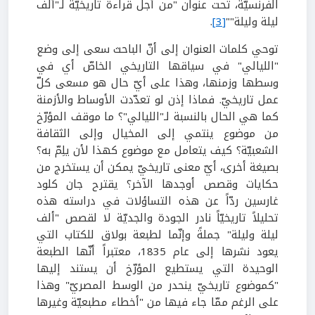
الفرنسيّة، تحت عنوان "من أجل قراءة تاريخيّة لـ"ألف
ليلة وليلة""
[3]
.
توحي كلمات العنوان إلى أنّ الباحث سعى إلى وضع
"الليالي" في سياقها التاريخي الخاصّ أي في
وسطها وزمنها، وهذا على أيّ حال هو مسعى كلّ
عمل تاريخيّ. فماذا إذن لو تعدّدت الأوساط والأزمنة
كما هي الحال بالنسبة لـ"الليالي"؟ ما موقف المؤرّخ
من موضوع ينتمي إلى المخيال وإلى الثقافة
الشعبيّة؟ كيف يتعامل مع موضوع كهذا لأن يلِمّ به؟
بصيغة أخرى، أيّ معنى تاريخيّ يمكن أن يستخرج من
حكايات وقصص أوجدها الآخر؟ يقترح جان كلود
غارسين ردّاً عن هذه التساؤلات في دراسته هذه
تحليلاً تاريخيّاً نادر الجودة والجديّة لا لقصص "ألف
ليلة وليلة" جملةً وإنّما لطبعة بولاق للكتاب التي
يعود نشرها إلى عام 1835، معتبراً أنّها الطبعة
الوحيدة التي يستطيع المؤرّخ أن يستند إليها
"كموضوع تاريخيّ ينحدر من الوسط المصريّ" وهذا
على الرغم ممّا جاء فيها من "أخطاء مطبعيّة وغيرها