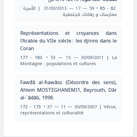
| الأسرة :
• 59 — 17 — 31/03/2013
82 - 85
ممارسات و رهانات مُجتمعية
Représentations et croyances dans
l’Arabie du VIIe siècle : les djinns dans le
Coran
177 - 183
• 53 — 15 — 30/09/2011
| La
Montagne : populations et cultures
Fawđā al-ħawāss (Désordre des sens),
Ahlem MOSTEGHANEMI1, Beyrouth, Dār
al-`ādāb, 1998.
172 - 173
• 37 — 11 — 30/09/2007
| Vécus,
représentations et culturalité