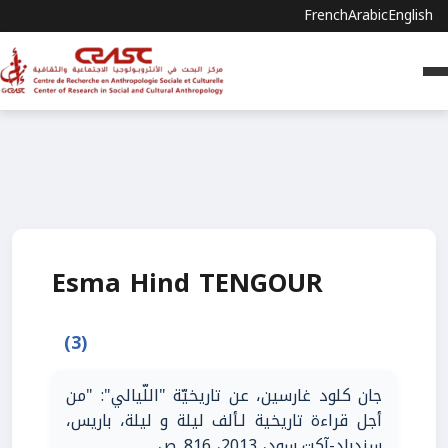
French
Arabic
English
Esma Hind TENGOUR
(3)
جان كلود غارسين، عن تاريخيّة "اللّيالي": "من
أجل قراءة تاريخية لـألف ليلة و ليلة، باريس،
سندباد-آكت سود، 2013، 816. ص