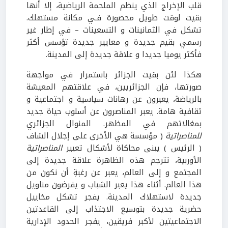
قلب الإخراج الذي ينظم الملحمة الرياضية، إلا أنها
بقيت لوقت طويل محصورة فـي مكانة مستهلك.
تشكل في الثمانينات و التسعينات – في إطار غير
رسمي بقيم جديدة و معايير جديدة تؤسس أكثر
فأكثر يوميا جديدا و علاقة جديدة إلى المدينة.
هكذا لئن بقيت الجزائر باستمرار في مواجهة
صورتها، فإن الجزائريين، في علاقتهم المعيشة
بالرياضة، يعبرون عن رهانات سياسية و اجتماعية و
ثقافية هامة. يعبر المناصرون عن أسلوب حياة جديد
بمغالاتهم في المظهر. المنوال الجزائري
للمناصراتية
( مؤسسة هي الأخرى على إجلال الشاف
( الرئيس ) يبنى محاكاة لأشكال تعبير
المناصراتية
الأوربية، تترجم هذه الظاهرة علاقة جديدة إلى
المجتمع و إلى العالم، يعبر عن رغبةِ أن نكون من
هذا العالم. أثناء هذا يعبر الشباب و يفرضون مناويل
جديدة لاستهلاك المدينة. يفجر تشكل مخاييل
حضرية جديدة بتوسيع الاجتذاب إلى القاعدتين
الاجتماعيتين لأكبر فريقين، يفجر الحدود الإدارية