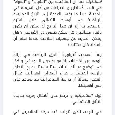
قسنطينة
كما أن المنافسة بين "الشباب" و "الموك"
في قلب الأساطير و الصراعات من أجل الهيمنة في
المدينة. هذا ما يفسر العودة إلى تاريخ الممارسة
الرياضية في أوساط الأهالي خلال الفترة
الاستعمارية. إلا أن هذا التاريخ لا يمكن أن يكون
بإلغاء مسألتين: هل يمكن طمس دور الأوربيين ؟ هل
يمكن الحديث عن جمعيات إسلامية عندما نعلم أن
الفضاء كان مختلطا؟
ربما أسهمت أنتربلوجيا الفرق الرياضية في إزالة
الوهم عن الخطابات الشمولية حول الهوياتـي و كذا
في توضيح مسألة التراث شيئا فشيئا. يطرح التعلق
بالرموز العتيقة و دوام المعالم الهوياتية طوال
العصور مسألة أن دراسة المناصراتية قد تساعد على
مس أهميتها.
تولد
المناصراتية
و ترتكز على أشكال رمزية جديدة
للتألق الاجتماعي.
في الوقت الذي تتواجد فيه حركة المناصرين في