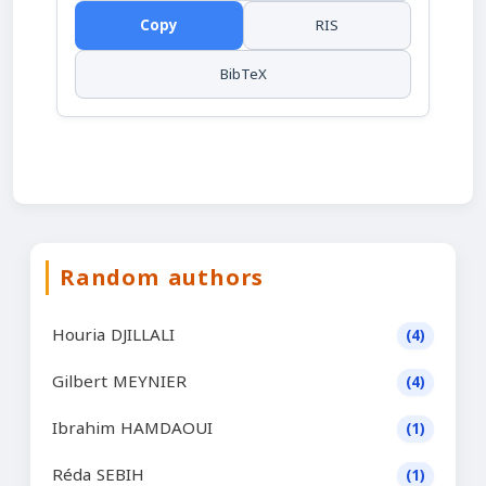
Copy
RIS
BibTeX
Random authors
Houria DJILLALI
(4)
Gilbert MEYNIER
(4)
Ibrahim HAMDAOUI
(1)
Réda SEBIH
(1)