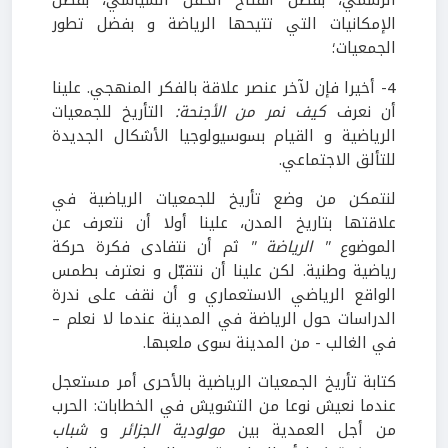
الرسمي، بفضل انفتاح الحقل السياسي، بفضل
الإمكانيات التي تتيحها الرياضة و بفضل تطور
الجمعيات؛
4- أخيرا فإن لآخر عنصر علاقة بالفكر المنهجي. علينا
أن نعرف
كيف نمر من الأجنحة:
التأريخ للجمعيات
الرياضية و القيام بسوسيولوجيا الأشكال الجديدة
للتألق الاجتماعي.
لنتمكن من وضع تأريخ للجمعيات الرياضية في
علاقتها بتاريخ المدن، علينا أولا أن نتعرف عن
الموضوع
" الرياضة "
ثم أن نتفادى فكرة حركة
رياضية وطنية. لكن علينا أن نتقبّل و نعترف بطمس
الواقع الرياضي الاستعماري و أن نقف على ندرة
الدراسات حول الرياضة في المدينة عندما لا نعلم –
في الغالب - من المدينة سوى ملعبها.
كتابة تأريخ الجمعيات الرياضية بالأحرى أمر مستعجل
عندما نعيش نوعا من التشويش في الخطابات: الحرب
من أجل العمدية بين
مولودية الجزائر
و
شباب