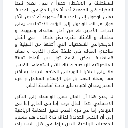
لقسنطينة و الانشطار حضراً / بدوا. يصبح نمط
الانخراط في الجمعية أحد أشكال الحق في المدينة.
يعني الوصول إلى المدينة الأسطورية أو تحدي الآخر
فوق ميدانه، الوصولَ إلى الرؤية الاجتماعية، يعني
اعتراف الآخرين بك من أجل تقاليدك وحيويتك و
محليتك. و الأمثلة كثيرة نعثر عليها في الثقل
الديمغرافي للشخصيات التي أصلها من الميلية و
مناصري الموك، في علاقة سكان الخروب و شباب
قسنطينة. يمكن إقامة تواز بين أنماط تعبئة
المناصراتية الرياضية و تلك التي استعملها الفيس.
فلا يبني الانخراط الوجداني العلاقة الاجتماعية أكثر
مما يفعله العقد بل فإن الإسلام المناضل و كرة
القدم يعيدان لشباب قلق حاجة أساسية: الحلم.
لا يمنع هذا أن المال يبقى الواسطة إلى التألق
الاجتماعي. هذا المال يوجد إما في الخارج إما في
الترباندو إما في كرة القدم. تشير الصحافة الرياضية
إلى أن النجوم الجديدة لجزائر كرة القدم هم مسيرو
الجمعيات الرياضية الذين برزوا في ظل الاستيراد/