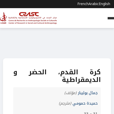
French
Arabic
English
كرة القدم، الحضر و
الديمقراطية
جمال بوليبار
(مؤلف)
حميدة حمومي
(مترجم)
31 – 33