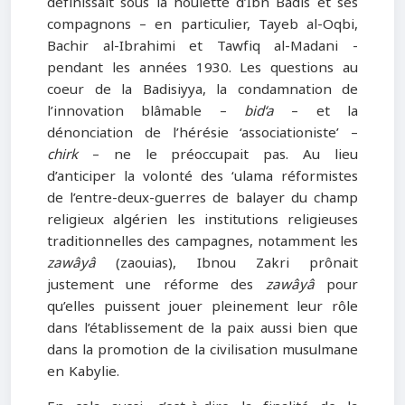
définissait sous la houlette d’Ibn Badis et ses
compagnons – en particulier, Tayeb al-Oqbi,
Bachir al-Ibrahimi et Tawfiq al-Madani -
pendant les années 1930. Les questions au
coeur de la Badisiyya, la condamnation de
l’innovation blâmable –
bid‘a
– et la
dénonciation de l’hérésie ‘associationiste’ –
chirk
– ne le préoccupait pas. Au lieu
d’anticiper la volonté des ‘ulama réformistes
de l’entre-deux-guerres de balayer du champ
religieux algérien les institutions religieuses
traditionnelles des campagnes, notamment les
zawâyâ
(zaouias), Ibnou Zakri prônait
justement une réforme des
zawâyâ
pour
qu’elles puissent jouer pleinement leur rôle
dans l’établissement de la paix aussi bien que
dans la promotion de la civilisation musulmane
en Kabylie.