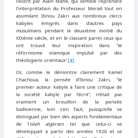
récent par Alain Mahé, qui semble reprendre
l’interprétation du Professeur Merad tout en
assimilant Ibnou Zakri aux nombreux clercs
kabyles émigrés dans d’autres pays
musulmans pendant la deuxième moitié du
XIXème siècle, et en le classant parmi ceux qui
ont trouvé leur inspiration dans “le
réformisme islamique impulsé par des
théologiens orientaux”.
[4]
Or, comme le démontre clairement Kamel
Chachoua, la pensée d’Ibnou Zakri, “le
premier auteur kabyle à faire une critique de
la société kabyle par l’écrit”, n’était pas
vraiment un brouillon de la pensée
badisienne, loin s’en faut, puisqu’elle se
distinguait par bien des aspects fondamentaux
de l’
islah
algérien tel que celui-ci se
développait à partir des années 1920 et se