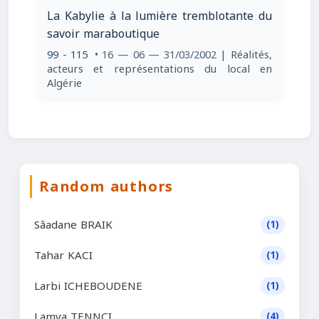
La Kabylie à la lumière tremblotante du
savoir maraboutique
99 - 115
• 16 — 06 — 31/03/2002
| Réalités,
acteurs et représentations du local en
Algérie
Random authors
Sâadane BRAIK
(1)
Tahar KACI
(1)
Larbi ICHEBOUDENE
(1)
Lamya TENNCI
(4)