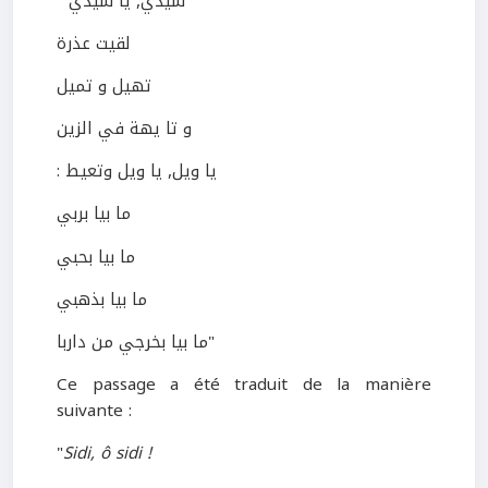
" سيدي, يا سيدي
لقيت عذرة
تهيل و تميل
و تا يهة في الزين
: يا ويل, يا ويل وتعيط
ما بيا بربي
ما بيا بحبي
ما بيا بذهبي
ما بيا بخرجي من داربا"
Ce passage a été traduit de la manière
suivante :
"
Sidi, ô sidi !