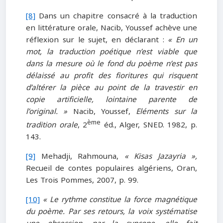
[8]
Dans un chapitre consacré à la traduction
en littérature orale, Nacib, Youssef achève une
réflexion sur le sujet, en déclarant :
« En un
mot, la traduction poétique n’est viable que
dans la mesure où le fond du poème n’est pas
délaissé au profit des fioritures qui risquent
d’altérer la pièce au point de la travestir en
copie artificielle, lointaine parente de
l’original. »
Nacib, Youssef,
Eléments sur la
ème
tradition orale
, 2
éd., Alger, SNED. 1982, p.
143.
[9]
Mehadji, Rahmouna,
« Kisas Jazayria »,
Recueil de contes populaires algériens, Oran,
Les Trois Pommes, 2007, p. 99.
[10]
« Le rythme constitue la force magnétique
du poème. Par ses retours, la voix systématise