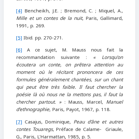
[4]
Bencheikh, J.E. ; Bremond, C. ; Miquel, A.,
Mille et un contes de la nuit
, Paris, Gallimard,
1991, p. 269.
[5]
Ibid. pp. 270-271.
[6]
A ce sujet, M. Mauss nous fait la
recommandation suivante :
« Lorsqu’on
écoutera un conte, on prêtera attention au
moment où le récitant prononcera de ces
formules généralement chantées, sur un chant
qui peut être très faible. Il faut chercher la
poésie là où nous ne la mettons pas, il faut la
chercher partout. »
: Mauss, Marcel,
Manuel
d’ethnographie
, Paris, Payot, 1967, p. 118.
[7]
Casajus, Dominique,
Peau d'âne et autres
contes Touaregs
, Préface de Calame- Griaule,
G., Paris, L'Harmattan, 1985, p. 5.