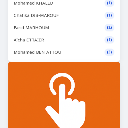
Mohamed KHALED
(1)
Chafika DIB-MAROUF
(1)
Farid MARHOUM
(2)
Aïcha ETTAÏER
(1)
Mohamed BEN ATTOU
(3)