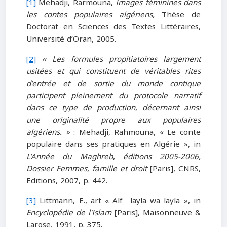
[1]
Mehadji, Rarmouna,
Images féminines dans
les contes populaires algériens,
Thèse de
Doctorat en Sciences des Textes Littéraires,
Université d’Oran, 2005.
[2]
« Les formules propitiatoires largement
usitées et qui constituent de véritables rites
d’entrée et de sortie du monde contique
participent pleinement du protocole narratif
dans ce type de production, décernant ainsi
une originalité propre aux populaires
algériens. »
: Mehadji, Rahmouna, « Le conte
populaire dans ses pratiques en Algérie », in
L’Année du Maghreb
,
éditions 2005-2006,
Dossier Femmes, famille et droit
[Paris], CNRS,
Editions, 2007, p. 442.
[3]
Littmann, E., art « Alf layla wa layla », in
Encyclopédie de l'Islam
[Paris], Maisonneuve &
Larose, 1991, p. 375.