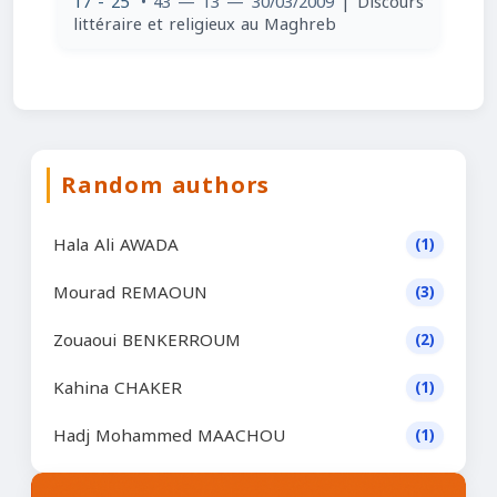
17 - 25
• 43 — 13 — 30/03/2009
| Discours
littéraire et religieux au Maghreb
Random authors
Hala Ali AWADA
(1)
Mourad REMAOUN
(3)
Zouaoui BENKERROUM
(2)
Kahina CHAKER
(1)
Hadj Mohammed MAACHOU
(1)