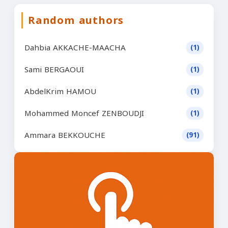
Random authors
Dahbia AKKACHE-MAACHA
(1)
Sami BERGAOUI
(1)
AbdelKrim HAMOU
(1)
Mohammed Moncef ZENBOUDJI
(1)
Ammara BEKKOUCHE
(91)