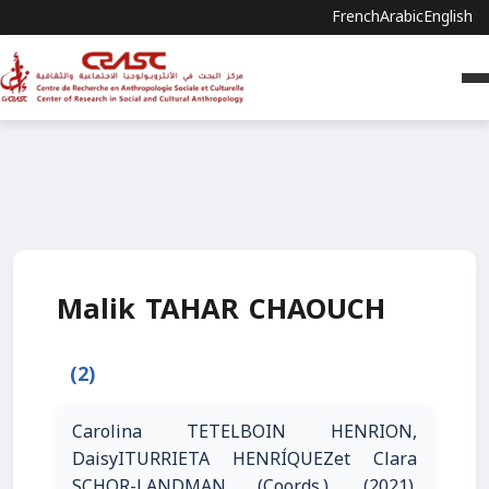
French
Arabic
English
Malik TAHAR CHAOUCH
(2)
Carolina TETELBOIN HENRION,
DaisyITURRIETA HENRÍQUEZet Clara
SCHOR-LANDMAN (Coords.), (2021).