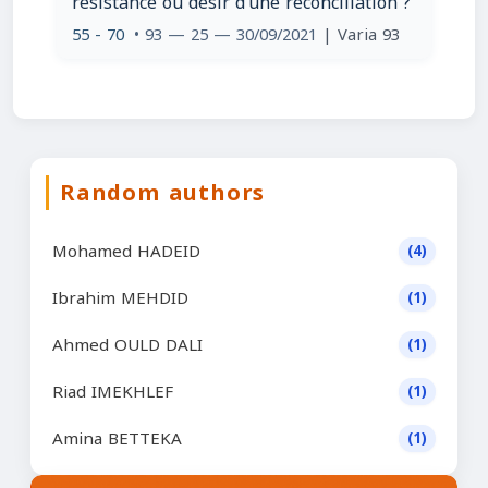
résistance ou désir d’une réconciliation ?
55 - 70
• 93 — 25 — 30/09/2021
| Varia 93
Random authors
Mohamed HADEID
(4)
Ibrahim MEHDID
(1)
Ahmed OULD DALI
(1)
Riad IMEKHLEF
(1)
Amina BETTEKA
(1)