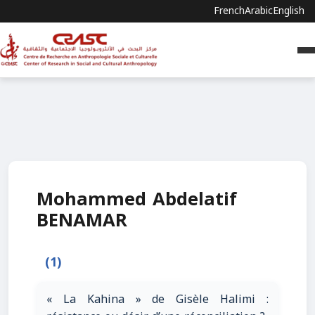
French
Arabic
English
Mohammed Abdelatif
BENAMAR
(1)
« La Kahina » de Gisèle Halimi :