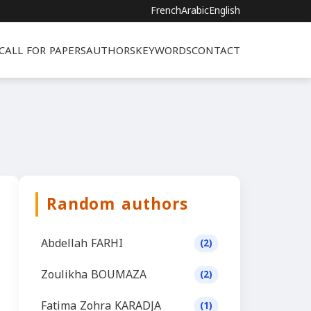
French
Arabic
English
CALL FOR PAPERS
AUTHORS
KEYWORDS
CONTACT
Random authors
Abdellah FARHI
(2)
Zoulikha BOUMAZA
(2)
Fatima Zohra KARADJA
(1)