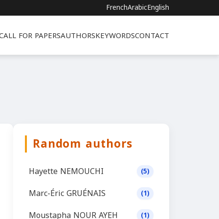
French
Arabic
English
CALL FOR PAPERS
AUTHORS
KEYWORDS
CONTACT
Random authors
Hayette NEMOUCHI
(5)
Marc-Éric GRUÉNAIS
(1)
Moustapha NOUR AYEH
(1)