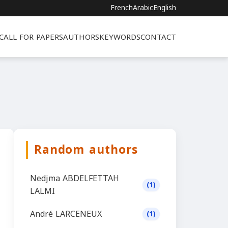
French
Arabic
English
CALL FOR PAPERS
AUTHORS
KEYWORDS
CONTACT
Random authors
Nedjma ABDELFETTAH
(1)
LALMI
André LARCENEUX
(1)