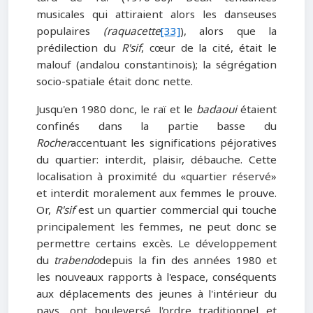
musicales qui attiraient alors les danseuses
populaires
(raquacette
[33]
), alors que la
prédilection du
R'sif
, cœur de la cité, était le
malouf (andalou constantinois); la ségrégation
socio-spatiale était donc nette.
Jusqu'en 1980 donc, le raï et le
badaoui
étaient
confinés dans la partie basse du
Rocher
accentuant les significations péjoratives
du quartier: interdit, plaisir, débauche. Cette
localisation à proximité du «quartier réservé»
et interdit moralement aux femmes le prouve.
Or,
R'sif
est un quartier commercial qui touche
principalement les femmes, ne peut donc se
permettre certains excès. Le développement
du
trabendo
depuis la fin des années 1980 et
les nouveaux rapports à l'espace, conséquents
aux déplacements des jeunes à l'intérieur du
pays, ont bouleversé l'ordre traditionnel et