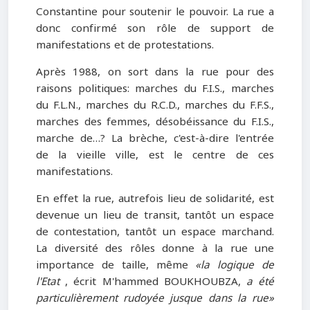
Constantine pour soutenir le pouvoir. La rue a
donc confirmé son rôle de support de
manifestations et de protestations.
Après 1988, on sort dans la rue pour des
raisons politiques: marches du F.I.S., marches
du F.L.N., marches du R.C.D., marches du F.F.S.,
marches des femmes, désobéissance du F.I.S.,
marche de…? La brèche, c'est-à-dire l'entrée
de la vieille ville, est le centre de ces
manifestations.
En effet la rue, autrefois lieu de solidarité, est
devenue un lieu de transit, tantôt un espace
de contestation, tantôt un espace marchand.
La diversité des rôles donne à la rue une
importance de taille, même
«la logique de
l'Etat
, écrit M'hammed BOUKHOUBZA,
a été
particulièrement rudoyée jusque dans la rue»