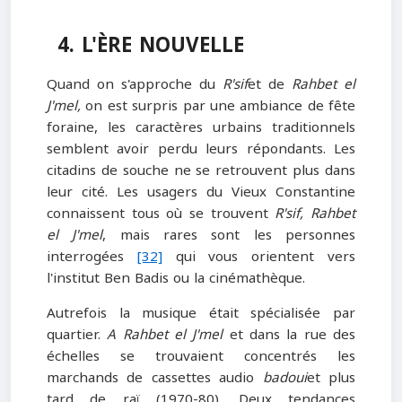
4. L'ÈRE NOUVELLE
Quand on s'approche du
R'sif
et de
Rahbet el
J'mel,
on est surpris par une ambiance de fête
foraine, les caractères urbains traditionnels
semblent avoir perdu leurs répondants. Les
citadins de souche ne se retrouvent plus dans
leur cité. Les usagers du Vieux Constantine
connaissent tous où se trouvent
R'sif, Rahbet
el J'mel
, mais rares sont les personnes
interrogées
[32]
qui vous orientent vers
l'institut Ben Badis ou la cinémathèque.
Autrefois la musique était spécialisée par
quartier.
A Rahbet el J'mel
et dans la rue des
échelles se trouvaient concentrés les
marchands de cassettes audio
badoui
et plus
tard de raï (1970-80). Deux tendances