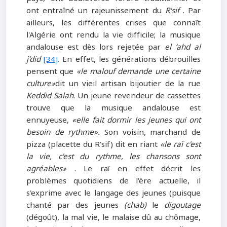
ont entraîné un rajeunissement du
R'sif
. Par
ailleurs, les différentes crises que connaît
l'Algérie ont rendu la vie difficile; la musique
andalouse est dès lors rejetée par
el ‘ahd al
j'did
[34]
. En effet, les générations débrouilles
pensent que
«le malouf demande une certaine
culture»
dit un vieil artisan bijoutier de la rue
Keddid Salah
. Un jeune revendeur de cassettes
trouve que la musique andalouse est
ennuyeuse,
«elle fait dormir les jeunes qui ont
besoin de rythme».
Son voisin, marchand de
pizza (placette du R'sif) dit en riant
«le raï c'est
la vie, c'est du rythme, les chansons sont
agréables»
. Le raï en effet décrit les
problèmes quotidiens de l'ère actuelle, il
s'exprime avec le langage des jeunes (puisque
chanté par des jeunes
(chab)
le
digoutage
(dégoût), la mal vie, le malaise dû au chômage,