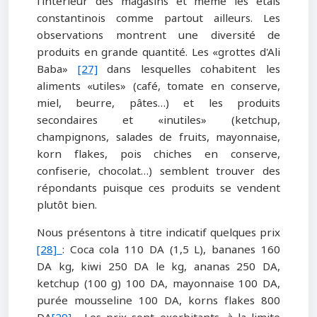
l'intérieur des magasins et même les étals
constantinois comme partout ailleurs. Les
observations montrent une diversité de
produits en grande quantité. Les «grottes d'Ali
Baba»
[27]
dans lesquelles cohabitent les
aliments «utiles» (café, tomate en conserve,
miel, beurre, pâtes…) et les produits
secondaires et «inutiles» (ketchup,
champignons, salades de fruits, mayonnaise,
korn flakes, pois chiches en conserve,
confiserie, chocolat…) semblent trouver des
répondants puisque ces produits se vendent
plutôt bien.
Nous présentons à titre indicatif quelques prix
[28]
: Coca cola 110 DA (1,5 L), bananes 160
DA kg, kiwi 250 DA le kg, ananas 250 DA,
ketchup (100 g) 100 DA, mayonnaise 100 DA,
purée mousseline 100 DA, korns flakes 800