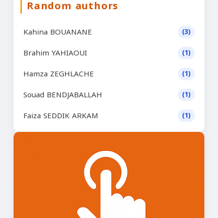
Random authors
Kahina BOUANANE
(3)
Brahim YAHIAOUI
(1)
Hamza ZEGHLACHE
(1)
Souad BENDJABALLAH
(1)
Faiza SEDDIK ARKAM
(1)