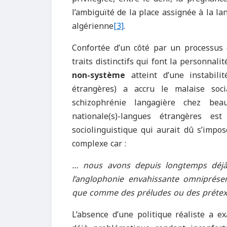
l’ambiguïté de la place assignée à la la
algérienne
[3]
.
Confortée d’un côté par un processus d
traits distinctifs qui font la personnali
non-système
atteint d’une instabilit
étrangères) a accru le malaise soc
schizophrénie langagière chez bea
nationale(s)-langues étrangères e
sociolinguistique qui aurait dû s’impo
complexe car :
… nous avons depuis longtemps déjà u
l’anglophonie envahissante omniprésen
que comme des préludes ou des prétexte
L’absence d’une politique réaliste a e