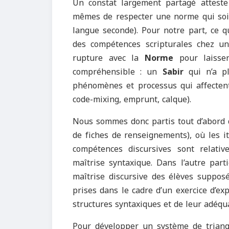
Un constat largement partagé attest
mêmes de respecter une norme qui soit
langue seconde). Pour notre part, ce q
des compétences scripturales chez u
rupture avec la
Norme
pour laisse
compréhensible : un
Sabir
qui n’a pl
phénomènes et processus qui affectent 
code-mixing, emprunt, calque).
Nous sommes donc partis tout d’abord d
de fiches de renseignements), où les i
compétences discursives sont relat
maîtrise syntaxique. Dans l’autre part
maîtrise discursive des élèves suppos
prises dans le cadre d’un exercice d’exp
structures syntaxiques et de leur adéqua
Pour développer un système de triang