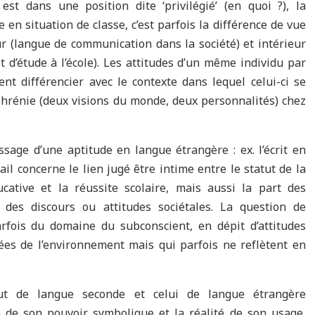
st dans une position dite ‘privilégié’ (en quoi ?), la
 en situation de classe, c’est parfois la différence de vue
r (langue de communication dans la société) et intérieur
et d’étude à l’école). Les attitudes d’un même individu par
nt différencier avec le contexte dans lequel celui-ci se
phrénie (deux visions du monde, deux personnalités) chez
sage d’une aptitude en langue étrangère : ex. l’écrit en
il concerne le lien jugé être intime entre le statut de la
ucative et la réussite scolaire, mais aussi la part des
 des discours ou attitudes sociétales. La question de
parfois du domaine du subconscient, en dépit d’attitudes
ées de l’environnement mais qui parfois ne reflètent en
tut de langue seconde et celui de langue étrangère
ce de son pouvoir symbolique et la réalité de son usage,