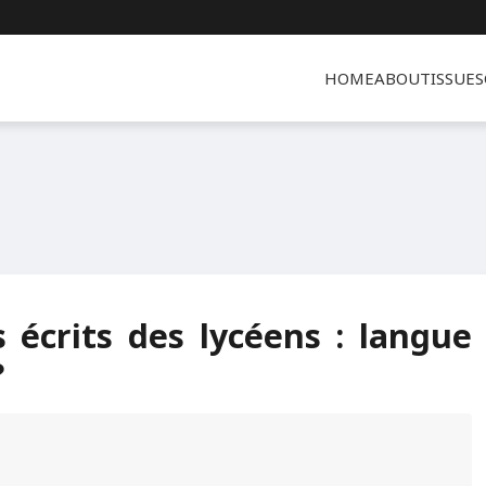
HOME
ABOUT
ISSUES
s écrits des lycéens : langue
?