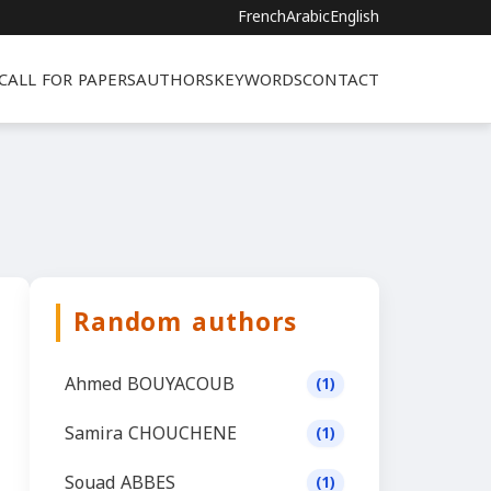
French
Arabic
English
CALL FOR PAPERS
AUTHORS
KEYWORDS
CONTACT
Random authors
Ahmed BOUYACOUB
(1)
Samira CHOUCHENE
(1)
Souad ABBES
(1)