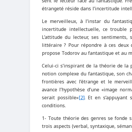
sent le lecteur face au fantastique. Fr
étrangeté réside dans l’incertitude intel
Le merveilleux, à l’instar du fantasti
incertitude intellectuelle, ce trouble
L’attitude du lecteur, ses sentiments,
littéraire ? Pour répondre à ces deux q
propose Todorov au fantastique et au m
Celui-ci s’inspirant de la théorie de l
notion complexe du fantastique, son ch
frontières avec l’étrange et le mervei
avance l’hypothèse d’une «image normat
serait possible»
[2]
. Et en s’appuyant s
conditions.
1- Toute théorie des genres se fonde sur
trois aspects (verbal, syntaxique, séman