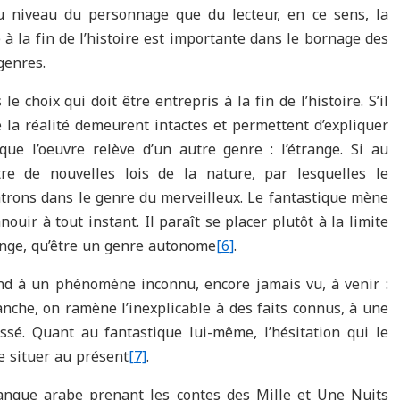
 au niveau du personnage que du lecteur, en ce sens, la
e à la fin de l’histoire est importante dans le bornage des
genres.
 choix qui doit être entrepris à la fin de l’histoire. S’il
e la réalité demeurent intactes et permettent d’expliquer
ue l’oeuvre relève d’un autre genre : l’étrange. Si au
tre de nouvelles lois de la nature, par lesquelles le
rons dans le genre du merveilleux. Le fantastique mène
ouir à tout instant. Il paraît se placer plutôt à la limite
range, qu’être un genre autonome
[6]
.
nd à un phénomène inconnu, encore jamais vu, à venir :
anche, on ramène l’inexplicable à des faits connus, à une
sé. Quant au fantastique lui-même, l’hésitation qui le
e situer au présent
[7]
.
langue arabe prenant les contes des Mille et Une Nuits