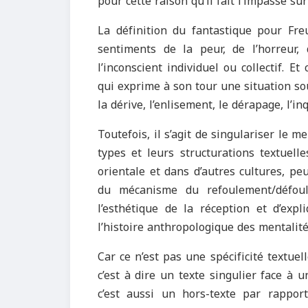
pour cette raison qu’il fait l’impasse su
La définition du fantastique pour Freu
sentiments de la peur, de l’horreur, d
l’inconscient individuel ou collectif. E
qui exprime à son tour une situation sou
la dérive, l’enlisement, le dérapage, l’in
Toutefois, il s’agit de singulariser le m
types et leurs structurations textuell
orientale et dans d’autres cultures, peu
du mécanisme du refoulement/défoule
l’esthétique de la réception et d’expl
l’histoire anthropologique des mentalités
Car ce n’est pas une spécificité textuel
c’est à dire un texte singulier face à 
c’est aussi un hors-texte par rappo