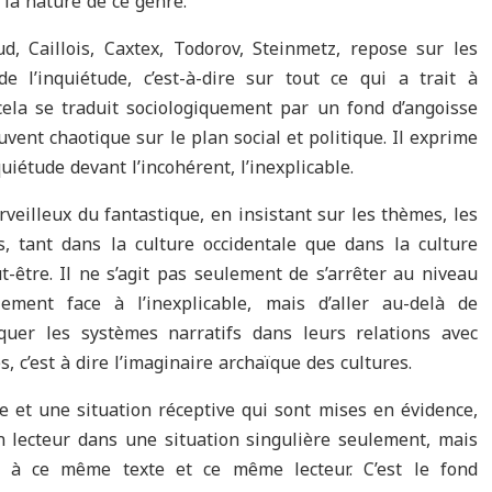
r la nature de ce genre.
d, Caillois, Caxtex, Todorov, Steinmetz, repose sur les
e l’inquiétude, c’est-à-dire sur tout ce qui a trait à
t cela se traduit sociologiquement par un fond d’angoisse
vent chaotique sur le plan social et politique. Il exprime
quiétude devant l’incohérent, l’inexplicable.
erveilleux du fantastique, en insistant sur les thèmes, les
es, tant dans la culture occidentale que dans la culture
t-être. Il ne s’agit pas seulement de s’arrêter au niveau
ment face à l’inexplicable, mais d’aller au-delà de
iquer les systèmes narratifs dans leurs relations avec
, c’est à dire l’imaginaire archaïque des cultures.
le et une situation réceptive qui sont mises en évidence,
un lecteur dans une situation singulière seulement, mais
rt à ce même texte et ce même lecteur. C’est le fond