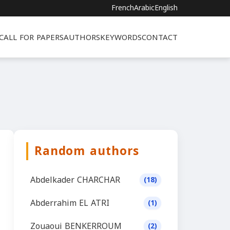
French
Arabic
English
CALL FOR PAPERS
AUTHORS
KEYWORDS
CONTACT
Random authors
Abdelkader CHARCHAR
(18)
Abderrahim EL ATRI
(1)
Zouaoui BENKERROUM
(2)