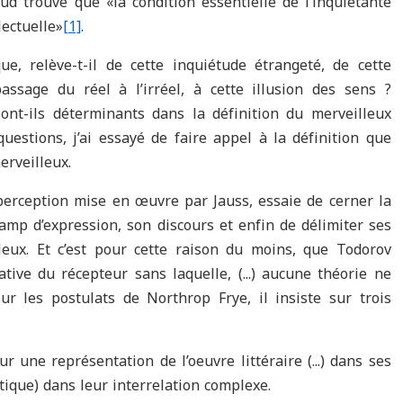
eud trouve que «la condition essentielle de l’inquiétante
lectuelle»
[1]
.
que, relève-t-il de cette inquiétude étrangeté, de cette
 passage du réel à l’irréel, à cette illusion des sens ?
 sont-ils déterminants dans la définition du merveilleux
uestions, j’ai essayé de faire appel à la définition que
erveilleux.
a perception mise en œuvre par Jauss, essaie de cerner la
amp d’expression, son discours et enfin de délimiter ses
lleux. Et c’est pour cette raison du moins, que Todorov
ive du récepteur sans laquelle, (...) aucune théorie ne
ur les postulats de Northrop Frye, il insiste sur trois
 une représentation de l’oeuvre littéraire (...) dans ses
tique) dans leur interrelation complexe.