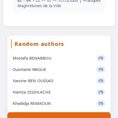
83 - 94
• 22 — 07 — 31/12/2003
| Pratiques
Maghrébines de la Ville
Random authors
Mostafa BENABBOU
(1)
Ousmane WAGUE
(1)
Yassine BEN OUSSAD
(1)
Hamza ZEGHLACHE
(1)
Khadidja REMAOUN
(1)