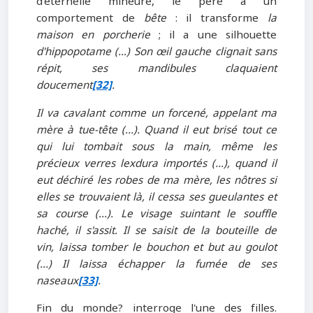
d'éternelle mineure, le père a un
comportement de
bête
: il transforme
la
maison en porcherie
; il a une silhouette
d'hippopotame (…) Son œil gauche clignait sans
répit, ses mandibules claquaient
doucement
[32]
.
Il va cavalant comme un forcené, appelant ma
mère à tue-tête (...). Quand il eut brisé tout ce
qui lui tombait sous la main, même les
précieux verres lexdura importés (...), quand il
eut déchiré les robes de ma mère, les nôtres si
elles se trouvaient là, il cessa ses gueulantes et
sa course (...). Le visage suintant le souffle
haché, il s'assit. Il se saisit de la bouteille de
vin, laissa tomber le bouchon et but au goulot
(...) Il laissa échapper la fumée de ses
naseaux
[33]
.
Fin du monde? interroge l'une des filles.