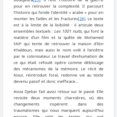
Boudjedra
[25]
. Il relit l’histoire de la guerre
pour en retrouver la complexité. Il parcourt
l’histoire qui fonde l’identité « arabe » pour en
monter les failles et les fractures
[26]
. Le texte
est à la limite de la lisibilité : il articule deux
ensembles textuels :
Les 1001 nuits
, qui font la
matière d’un film et la quête de Mohamed
SNP qui tente de retrouver la maison d’Ibn
Khaldoun, mais aussi le nom volé à l’ancêtre
par le colonisateur. Le travail d’exhumation de
ce qui était refoulé opère comme déblocage
des mécanismes de la mémoire. Le récit de
Nour, réintroduit l’oral, redonne vie au texte
devenu passif et donc inefficace…
Assia Djebar fait aussi retour sur le passé. Elle
revisite deux moments charnières, où des
changements s’opèrent dans des
traumatismes qui nous marquent aujourd’hui
encore. Elle relit les textes qui ont