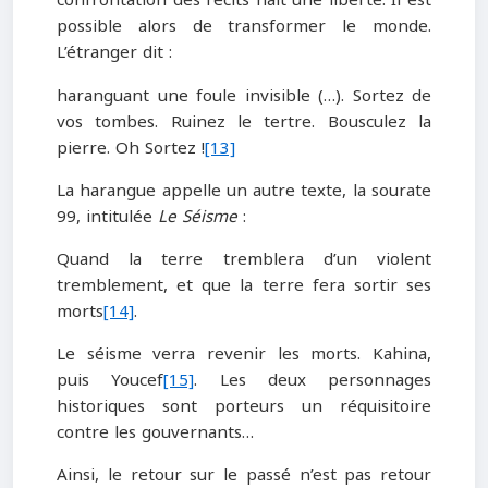
confrontation des récits naît une liberté. Il est
possible alors de transformer le monde.
L’étranger dit :
haranguant une foule invisible (…). Sortez de
vos tombes. Ruinez le tertre. Bousculez la
pierre. Oh Sortez !
[13]
La harangue appelle un autre texte, la sourate
99, intitulée
Le Séisme
:
Quand la terre tremblera d’un violent
tremblement, et que la terre fera sortir ses
morts
[14]
.
Le séisme verra revenir les morts. Kahina,
puis Youcef
[15]
. Les deux personnages
historiques sont porteurs un réquisitoire
contre les gouvernants…
Ainsi, le retour sur le passé n’est pas retour