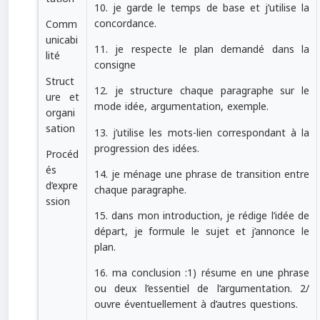
10. je garde le temps de base et j’utilise la
concordance.
Comm
unicabi
11. je respecte le plan demandé dans la
lité
consigne
Struct
12. je structure chaque paragraphe sur le
ure et
mode idée, argumentation, exemple.
organi
sation
13. j’utilise les mots-lien correspondant à la
progression des idées.
Procéd
és
14. je ménage une phrase de transition entre
d’expre
chaque paragraphe.
ssion
15. dans mon introduction, je rédige l’idée de
départ, je formule le sujet et j’annonce le
plan.
16. ma conclusion :1) résume en une phrase
ou deux l’essentiel de l’argumentation. 2/
ouvre éventuellement à d’autres questions.