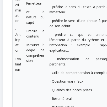
l’émetteur
cri
- prédire le sens du texte à partir
min
et la
l’émetteur
ati
nature du
- prédire le sens d’une phrase à par
on
sujet
de son début
-
Prédire le
- prédire ce que va annonc
Ant
contenu
l’émetteur à partir du rythme et 
icip
Mesurer le
l’intonation : exemple : rappe
ati
degré de
explication….
on
compréhen
- mémorisation de passag
Eva
sion
pertinents.
luat
ion
- Grille de compréhension à complét
- Question vrai / faux
- Qualités des notes prises
- Résumé oral