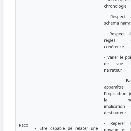
chronologie
- Respect 
schéma narrat
- Respect d
règles 
cohérence
- Varier le po
de vue 
narrateur
- Fair
apparaître
l’implication 
la no
implication 
destinateur
-
- Repérer l
Raco
- Etre capable de relater une
noyaux et l