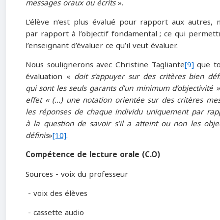
messages oraux ou écrits
».
L’élève n’est plus évalué pour rapport aux autres, 
par rapport à l’objectif fondamental ; ce qui permett
l’enseignant d’évaluer ce qu’il veut évaluer.
Nous soulignerons avec Christine Tagliante
[9]
que to
évaluation «
doit s’appuyer sur des critères bien défi
qui sont les seuls garants d’un minimum d’objectivité »
effet « (…) une notation orientée sur des critères me
les réponses de chaque individu uniquement par rap
à la question de savoir s’il a atteint ou non les objec
définis
»
[10]
.
Compétence de lecture orale (C.O)
Sources - voix du professeur
- voix des élèves
- cassette audio