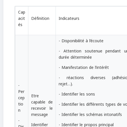
Cap
acit
Définition
Indicateurs
és
- Disponibilité à l’écoute
- Attention soutenue pendant u
durée déterminée
- Manifestation de l’intérêt
- réactions diverses (adhésio
rejet…).
-
Per
- Identifier les sons
Etre
cep
capable de
tio
- Identifier les différents types de vo
recevoir le
n
message
- Identifier les schémas intonatifs
-
Identifier
- Identifier le propos principal
Dis