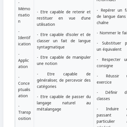
-
Mémo
- Repérer un fa
- Etre capable de retenir et
risatio
de langue dans 
restituer en vue d’une
n
chaîne
utilisation
-
- Nommer le fai
- Etre capable d’isoler et de
Identif
classer un fait de langue
- Substituer p
ication
syntagmatique
un équivalent
-
- Etre capable de manipuler
- Respecter u
Applic
une notion
consigne
ation
- Etre capable de
- Réussir 
-
généraliser, de percevoir des
exercice
Conce
catégories
ptualis
- Définir d
ation
- Etre capable de passer du
classes
langage naturel au
-
- Induire 
métalangage
Transp
passant 
osition
particulier 