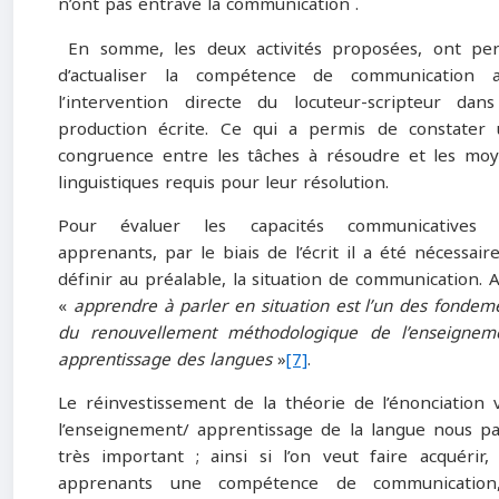
n’ont pas entravé la communication .
En somme, les deux activités proposées, ont pe
d’actualiser la compétence de communication a
l’intervention directe du locuteur-scripteur dan
production écrite. Ce qui a permis de constater
congruence entre les tâches à résoudre et les mo
linguistiques requis pour leur résolution.
Pour évaluer les capacités communicatives 
apprenants, par le biais de l’écrit il a été nécessair
définir au préalable, la situation de communication. A
«
apprendre à parler en situation est l’un des
fondem
du renouvellement méthodologique de l’enseignem
apprentissage des langues
»
[7]
.
Le réinvestissement de la théorie de l’énonciation 
l’enseignement/ apprentissage de la langue nous pa
très important ; ainsi si l’on veut faire acquérir,
apprenants une compétence de communication,