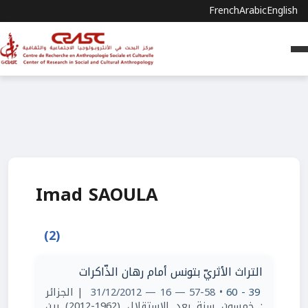
French
Arabic
English
Imad SAOULA
(2)
التراث الأثريّ بتونس أمام رهان الذّاكرات
| الجزائر
• 57-58 — 16 — 31/12/2012
39 - 60
: خمسون سنة بعد الاستقلال (1962-2012) بين