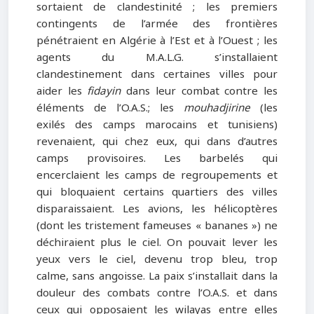
sortaient de clandestinité ; les premiers
contingents de l’armée des frontières
pénétraient en Algérie à l’Est et à l’Ouest ; les
agents du M.A.L.G. s’installaient
clandestinement dans certaines villes pour
aider les
fidayin
dans leur combat contre les
éléments de l’O.A.S.; les
mouhadjirine
(les
exilés des camps marocains et tunisiens)
revenaient, qui chez eux, qui dans d’autres
camps provisoires. Les barbelés qui
encerclaient les camps de regroupements et
qui bloquaient certains quartiers des villes
disparaissaient. Les avions, les hélicoptères
(dont les tristement fameuses « bananes ») ne
déchiraient plus le ciel. On pouvait lever les
yeux vers le ciel, devenu trop bleu, trop
calme, sans angoisse. La paix s’installait dans la
douleur des combats contre l’O.A.S. et dans
ceux qui opposaient les wilayas entre elles