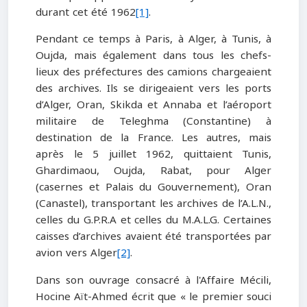
durant cet été 1962
[1]
.
Pendant ce temps à Paris, à Alger, à Tunis, à
Oujda, mais également dans tous les chefs-
lieux des préfectures des camions chargeaient
des archives. Ils se dirigeaient vers les ports
d’Alger, Oran, Skikda et Annaba et l’aéroport
militaire de Teleghma (Constantine) à
destination de la France. Les autres, mais
après le 5 juillet 1962, quittaient Tunis,
Ghardimaou, Oujda, Rabat, pour Alger
(casernes et Palais du Gouvernement), Oran
(Canastel), transportant les archives de l’A.L.N.,
celles du G.P.R.A et celles du M.A.L.G. Certaines
caisses d’archives avaient été transportées par
avion vers Alger
[2]
.
Dans son ouvrage consacré à l'Affaire Mécili,
Hocine Aït-Ahmed écrit que « le premier souci