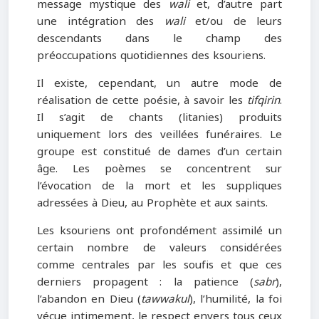
message mystique des
wali
et, d’autre part
une intégration des
wali
et/ou de leurs
descendants dans le champ des
préoccupations quotidiennes des ksouriens.
Il existe, cependant, un autre mode de
réalisation de cette poésie, à savoir les
tifqirin
.
Il s’agit de chants (litanies) produits
uniquement lors des veillées funéraires. Le
groupe est constitué de dames d’un certain
âge. Les poèmes se concentrent sur
l’évocation de la mort et les suppliques
adressées à Dieu, au Prophète et aux saints.
Les ksouriens ont profondément assimilé un
certain nombre de valeurs considérées
comme centrales par les soufis et que ces
derniers propagent : la patience (
sabr
),
l’abandon en Dieu (
tawwakul
), l’humilité, la foi
vécue intimement, le respect envers tous ceux