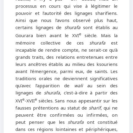
processus en cours qui vise à légitimer le
pouvoir et l’autorité des lignages sharifiens.
Ainsi que nous l’avons observé plus haut,
certains lignages de
shurafa
sont établis au
e
Gourara bien avant le XVI
siècle. Mais la
mémoire collective de ces
shurafa
est
incapable de rendre compte, ne serait-ce qu’à
grands traits, des relations entretenues entre
leurs ancêtres établis au milieu des ksouriens
avant l'émergence, parmi eux, de saints. Les
traditions orales ne deviennent significatives
qu’avec l’apparition de
wali
au sein des
lignages de
shurafa
, c'est-à-dire à partir des
e
e
XVI
-XVII
siècles. Sans nous appesantir sur les
fausses prétentions au statut de
sharif
, qui ne
peuvent être confirmées ou infirmées, on
peut penser que les
shurafa
ont constitué
dans ces régions lointaines et périphériques,