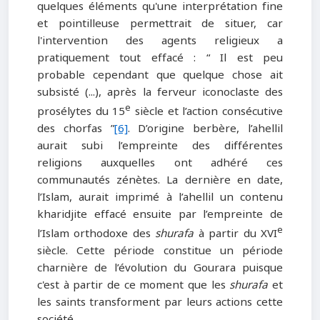
quelques éléments qu'une interprétation fine
et pointilleuse permettrait de situer, car
l'intervention des agents religieux a
pratiquement tout effacé : “ Il est peu
probable cependant que quelque chose ait
subsisté (...), après la ferveur iconoclaste des
e
prosélytes du 15
siècle et l’action consécutive
des chorfas ”
[6]
. D’origine berbère, l’ahellil
aurait subi l’empreinte des différentes
religions auxquelles ont adhéré ces
communautés zénètes. La dernière en date,
l’Islam, aurait imprimé à l’ahellil un contenu
kharidjite effacé ensuite par l’empreinte de
e
l’Islam orthodoxe des
shurafa
à partir du XVI
siècle. Cette période constitue un période
charnière de l’évolution du Gourara puisque
c'est à partir de ce moment que les
shurafa
et
les saints transforment par leurs actions cette
société.