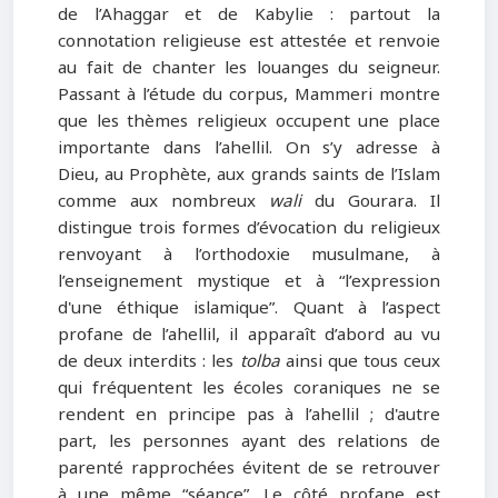
de l’Ahaggar et de Kabylie : partout la
connotation religieuse est attestée et renvoie
au fait de chanter les louanges du seigneur.
Passant à l’étude du corpus, Mammeri montre
que les thèmes religieux occupent une place
importante dans l’ahellil. On s’y adresse à
Dieu, au Prophète, aux grands saints de l’Islam
comme aux nombreux
wali
du Gourara. Il
distingue trois formes d’évocation du religieux
renvoyant à l’orthodoxie musulmane, à
l’enseignement mystique et à “l’expression
d'une éthique islamique”. Quant à l’aspect
profane de l’ahellil, il apparaît d’abord au vu
de deux interdits : les
tolba
ainsi que tous ceux
qui fréquentent les écoles coraniques ne se
rendent en principe pas à l’ahellil ; d'autre
part, les personnes ayant des relations de
parenté rapprochées évitent de se retrouver
à une même “séance”. Le côté profane est