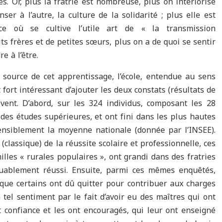
. Or, plus la fratrie est nombreuse, plus on intériorise
er à l’autre, la culture de la solidarité ; plus elle est
e où se cultive l’utile art de « la transmission
its frères et de petites sœurs, plus on a de quoi se sentir
e à l’être.
source de cet apprentissage, l’école, entendue au sens
t fort intéressant d’ajouter les deux constats (résultats de
vent. D’abord, sur les 324 individus, composant les 28
 des études supérieures, et ont fini dans les plus hautes
ensiblement la moyenne nationale (donnée par l’INSEE).
(classique) de la réussite scolaire et professionnelle, ces
milles « rurales populaires », ont grandi dans des fratries
ablement réussi. Ensuite, parmi ces mêmes enquêtés,
e que certains ont dû quitter pour contribuer aux charges
 tel sentiment par le fait d’avoir eu des maîtres qui ont
ait confiance et les ont encouragés, qui leur ont enseigné