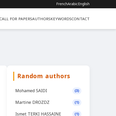
French
Arabic
English
CALL FOR PAPERS
AUTHORS
KEYWORDS
CONTACT
Random authors
Mohamed SAIDI
(3)
Martine DROZDZ
(1)
Ismet TERKI HASSAINE
(1)