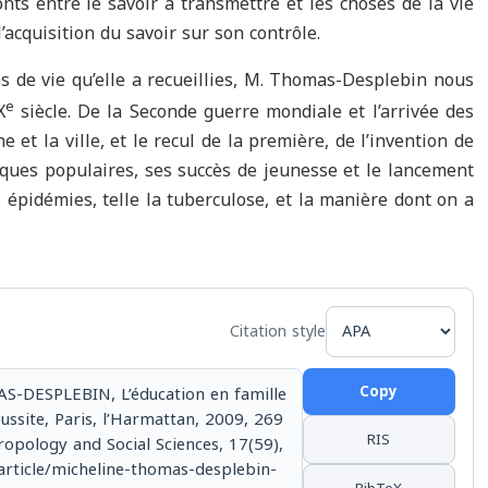
nts entre le savoir à transmettre et les choses de la vie
l’acquisition du savoir sur son contrôle.
es de vie qu’elle a recueillies, M. Thomas-Desplebin nous
e
X
siècle. De la Seconde guerre mondiale et l’arrivée des
et la ville, et le recul de la première, de l’invention de
iques populaires, ses succès de jeunesse et le lancement
es épidémies, telle la tuberculose, et la manière dont on a
Citation style
Copy
S-DESPLEBIN, L’éducation en famille
ussite, Paris, l’Harmattan, 2009, 269
RIS
hropology and Social Sciences, 17(59),
/article/micheline-thomas-desplebin-