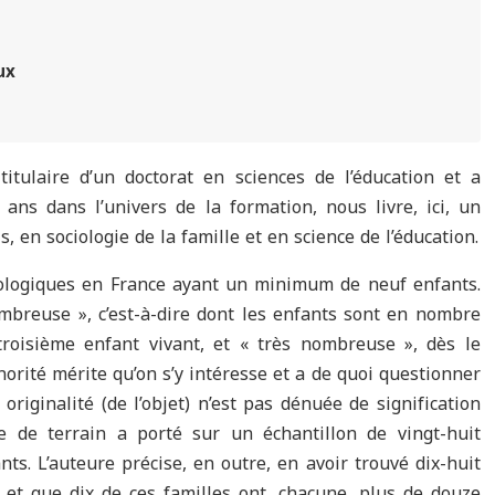
ux
itulaire d’un doctorat en sciences de l’éducation et a
ans dans l’univers de la formation, nous livre, ici, un
is, en sociologie de la famille et en science de l’éducation.
iologiques en France ayant un minimum de neuf enfants.
ombreuse », c’est-à-dire dont les enfants sont en nombre
troisième enfant vivant, et « très nombreuse », dès le
orité mérite qu’on s’y intéresse et a de quoi questionner
 originalité (de l’objet) n’est pas dénuée de signification
te de terrain a porté sur un échantillon de vingt-huit
ts. L’auteure précise, en outre, en avoir trouvé dix-huit
et que dix de ces familles ont, chacune, plus de douze