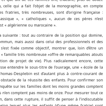
n, celle qui a fait l’objet de la monographie, en compte
es fratries, très nombreuses, sont d’origine française :
lassique », « catholiques », aucun de ces pères n’est
est « algérienne ou marocaine ».
a suivante : tout au contraire de la position qui domine,
ommun, mais aussi dans celui des professionnels et des
s’est fixée comme objectif, montrer que, loin d’être un
la « famille très nombreuse »offre de remarquables atouts
tion de projet de vie). Plus radicalement encore, cette
se entendre le sous-titre de l’ouvrage, une « école de la
 Thomas-Desplebin est d’autant plus à contre-courant de
 obstacle de la réussite des enfants. Pour confirmer son
enquête sur les familles dont les moins grandes comptent
rs n’en comptent pas moins de onze. Pour mesurer tout ce
n, dans cette rupture, il suffit de penser à l’indiscutable
elon lequel plus les enfants (d’une même fratrie) sont