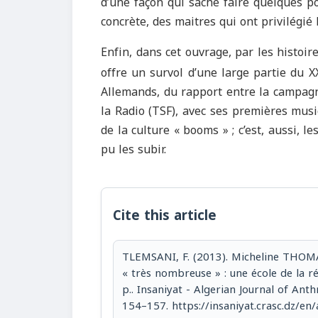
d’une façon qui sache faire quelques po
concrète, des maitres qui ont privilégié 
Enfin, dans cet ouvrage, par les histoir
offre un survol d’une large partie du X
Allemands, du rapport entre la campagne 
la Radio (TSF), avec ses premières mus
de la culture « booms » ; c’est, aussi, l
pu les subir.
Cite this article
TLEMSANI, F. (2013). Micheline THOMA
« très nombreuse » : une école de la ré
p.. Insaniyat - Algerian Journal of Ant
154–157. https://insaniyat.crasc.dz/en