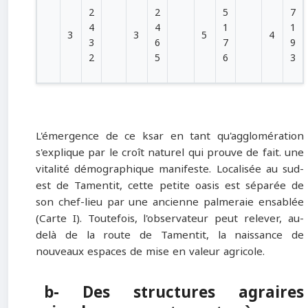
2
2
5
7
4
4
1
1
3
3
5
4
3
6
7
9
2
5
6
3
L'émergence de ce ksar en tant qu'agglomération
s'explique par le croît naturel qui prouve de fait. une
vitalité démographique manifeste. Localisée au sud-
est de Tamentit, cette petite oasis est séparée de
son chef-lieu par une ancienne palmeraie ensablée
(Carte I). Toutefois, l'observateur peut relever, au-
delà de la route de Tamentit, la naissance de
nouveaux espaces de mise en valeur agricole.
b- Des structures agraires