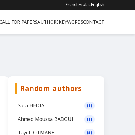
French
Arabic
English
CALL FOR PAPERS
AUTHORS
KEYWORDS
CONTACT
Random authors
Sara HEDIA
(1)
Ahmed Moussa BADOUI
(1)
Tayeb OTMANE
(5)