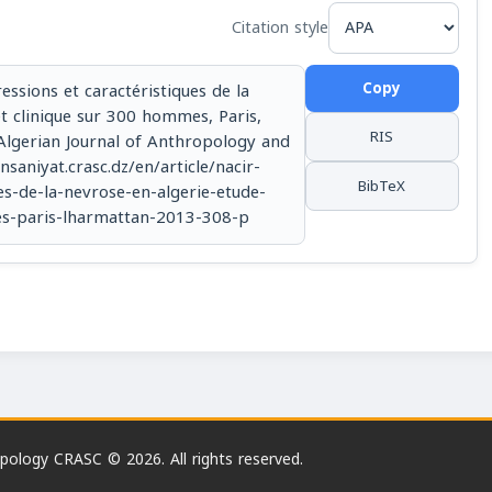
Citation style
Copy
essions et caractéristiques de la
et clinique sur 300 hommes, Paris,
RIS
 Algerian Journal of Anthropology and
insaniyat.crasc.dz/en/article/nacir-
BibTeX
es-de-la-nevrose-en-algerie-etude-
es-paris-lharmattan-2013-308-p
opology CRASC © 2026. All rights reserved.