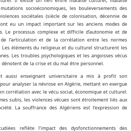
turel. Il existe un lien entre malaise culturel, malaise
 mutations socioéconomiques, les bouleversements des
violences sociétales (siècle de colonisation, décennie de
et ont eu un impact important sur les anciens modes de
es. Le processus complexe et difficile d’autonomie et de
de l’articulation et de la corrélation entre les normes
. Les éléments du religieux et du culturel structurent les
es. Les troubles psychologiques et les angoisses vécus
 dénotent de la crise et du mal être personnel.
 et aussi enseignant universitaire a mis à profit son
 pour analyser la névrose en Algérie, mettant en exergue
en corrélation avec le vécu social, économique et culturel.
mes subis, les violences vécues sont étroitement liés aux
ciété. La souffrance des Algériens est l’expression de
diées reflète l’impact des dysfonctionnements des