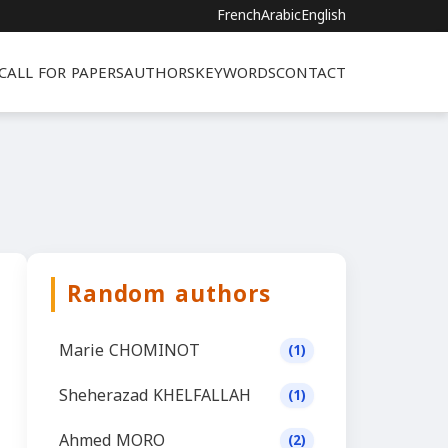
French
Arabic
English
CALL FOR PAPERS
AUTHORS
KEYWORDS
CONTACT
Random authors
Marie CHOMINOT
(1)
Sheherazad KHELFALLAH
(1)
Ahmed MORO
(2)