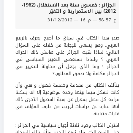
الجزائر : خمسون سنة بعد الاستقلال (1962-
2012) بين الاستمرارية و التغيّر
ع. 57-58 — م. 16 — 31/12/2012
صدر هذا الكتاب في سياق ما أصبح يعرف بالربيع
العربي، وهو يسعى للإجابة من خلاله على السؤال
التالي: لماذا بقيت الجزائر على هامش ذلك الحراك
العربي ؟ ولماذا يستعصي التغيير السياسي في
الجزائر ؟ وما الذي يجعل أي محاولة للتغيير في
الجزائر مكلفة ولا تحقق المطلوب؟
يتألف الكتاب من مقدمة وخمسة فصول و هي وأن
كانت تشكل فيما بينها وحدة موضوعية إلا انه يمكننا
قراءة كل فصل بمعزل عن بقية الفصول الأخرى ذلك
أنها عبارة عن دراسات أجريت من طرف المؤلف في
فترات متباينة
افترض الكاتب وجود ثلاثة أجيال سياسية في الجزائر :
جيل الثورة الذي قاد ثورة التحرير وتأثر بتلك المرحلة