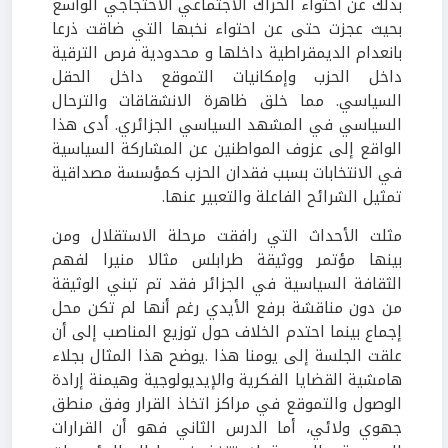
بذلك عن احتواء الحراك الاجتماعي الاحتجاجي الواسع
بحيث عجزت حتى عن احتواء نخبها التي ضاقت ذرعا
بانعدام الديمقراطية داخلها و محدودية فرص الترقية
داخل الحزب وإمكانيات التموقع داخل الحقل
السياسي. مما خلق ظاهرة الانشقاقات والترحال
السياسي في المشهد السياسي الجزائري. أدى هذا
الواقع إلى عزوف المواطنين عن المشاركة السياسية
في الانتخابات بسبب فقدان الحزب كمؤسسة مصداقية
تمثيل الشرائح الفاعلة والتعبير عنها.
مثلت الأحداث التي رافقت مرحلة الاستقلال ومن
بينها مؤتمر ووثيقة طرابلس مثالا منيرا لفهم
الثقافة السياسية في الجزائر فقد تم تبني الوثيقة
من دون مناقشة برفع الأيدي رغم أنها لم تكن محل
إجماع بينما احتدم الخلاف حول توزيع المناصب إلى أن
علقت الجلسة إلى يومنا هذا .يوضح هذا المثال بجلاء
هامشية القضايا الفكرية والإيديولوجية وهيمنة إرادة
الوصول والتموقع في مراكز اتخاذ القرار وفق منطق
جهوي ولائي، أما الدرس الثاني فهو أن القرارات