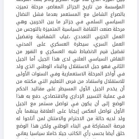
المؤسسة من تاريخ الجزائر المعاصر، مرحلة تميزت
بالصراع الشامل مع المستعمر بعدما فشل النضال
السياسي السلمي في جزائر ما بين الحربين. وهي
مرحلة صنعت الثقافة السياسية المتميزة بالتوجس من
العمل الحزبي التعددي ،غياب الشفافية وتفضيل
العمل السري، سيطرة العسكري على المدني،
تفضيل قيم الانضباط شبه العسكري و النفور من
النقاش السياسي العلني لدى هذا الجيل. أما الجيل
الثاني فهو جيل الاستقلال والبناء الوطني الذي ولد
في أواخر المرحلة الاستعمارية وفي السنوات الأولى
للاستقلال واستفاد من فرص التعليم التي مكنته من
أن يخدم الجيل الأول المسيطر على مقاليد الحكم
في عملية التسيير الإداري والاقتصادي. دفع به هذا
الوضع إلى أن يكون في تواصل مستمر مع الجيل
الأول تواصل انعكس إيجابا على العلاقة بينهما بأن
ولد لديه حالة من الاحترام والامتنان لمن أتاحوا له
فرصة المشاركة في البناء الوطني ولكن هذا الوضع
خلق أيضا بحسب رأي الكاتب جيلا خاملا سياسيا يعاني