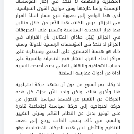
المصيرية والمهمة لا تتخذ في إطار المؤسسات
الرسمية وإنما خارجها وفق موازين القوى السياسية.
أدى هذا الواقع إلى صعوبة تتبع مسار اتخاذ القرار
في الجزائر. درس الكاتب هذا الأمر من خلال مثالين
هما قرار التعددية السياسية وتسيير ملف المحروقات
في الجزائر. يٌبَيِّن هاذان المثالان بأن القرارات في
الجزائر لا تتخذ في المؤسسات الرسمية للدولة، وسبب
ذلك هو هيمنة العسكري على المدني وسيطرته على
مراكز اتخاذ القرار، انتشار قيم الانضباط والسرية على
حساب الشفافية والنقاش العلني بحيث أصبحت السرية
أداة من أدوات ممارسة السلطة.
لا يكاد يمر أسبوع من دون أن نشهد حركة احتجاجيه
هنا وأخرى هناك. ولكن ولحد الآن عجزت كل هذه
الحركات عن التعبير عن نفسها سياسيا لتتحول من
حركة احتجاجيه إلى حركة سياسية اجتماعية قادرة
على توفير بديل عن النظام القائم وفرض التغيير.
والسبب في ذلك بحسب الكاتب يرجع إلى ضعف
التنظيم والتأطير لدى هذه الحركات الاحتجاجية وهو