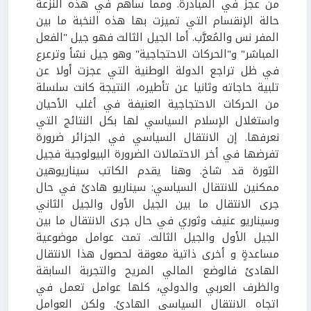
من عجز في المبادرة. ومما ساهم في هذه النزعة
حالة الإنقسام التي تميزت بها هذه النخبة ما بين
المفر نس والمُعرَّب. أما الجيل الثالث فهو جيل "الفعل
المباشر" و"الحركات الاحتجاجية" وهو جيل نشأ وترعرع
في ظل تراجع الدولة الوطنية التي عجزت أولا عن
تلبية حاجاته وثانيا عن تأطيره، النتيجة كانت سلسلة
من الحركات الاحتجاجية العنيفة في أغلب الأحيان
واستغلال الإسلام السياسي لها بكل النتائج التي
نعرفها. إن الانتقال السياسي في الجزائر ضرورة
تفرضها في أخر الاحتمالات الضرورة البيولوجية فجيل
الثورة قد شاخ. وهنا يقدم الكاتب سيناريوهين
ممكنين للانتقال السياسي: سيناريو هادئ في حال
جرى الانتقال ما بين الجيل الأول والجيل الثاني
وسيناريو عنيف وثوري في حال جرى الانتقال ما بين
الجيل الأول والجيل الثالث. تمت عوامل موضوعية
مساعدةٍ و أخرى ذاتية معوقة لحصول هذا الانتقال
الهادئ فالوضع المالي المريح والتجربة السابقة
والظرف العربي والدولي، كلها عوامل تعمل في
اتجاه الانتقال السياسي الهادئ. ولكن العوامل