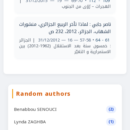
|
• 69-70 — 19 — 31/12/2015
109 - 112
الهجرات – رُؤى من الجنوب
ناصر جابي : لماذا تأخر الربيع الجزائري، منشورات
الشهاب، الجزائر، 2012، 232 ص
| الجزائر
• 57-58 — 16 — 31/12/2012
61 - 64
: خمسون سنة بعد الاستقلال (1962-2012) بين
الاستمرارية و التغيّر
Random authors
Benabbou SENOUCI
(2)
Lynda ZAGHBA
(1)