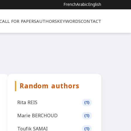
French
Arabic
English
CALL FOR PAPERS
AUTHORS
KEYWORDS
CONTACT
Random authors
Rita REIS
(1)
Marie BERCHOUD
(1)
Toufik SAMAI
(1)