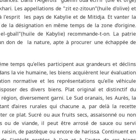
biances. Dans l'Algérois "guemh oua ech'ir"(blé et orge)
hari. Les appellations de "zit ez-zitoun"(huile d'olive) et
 l'esprit les pays de Kabylie et de Mitidja. Et vanter la
 de la désignation en même temps de la zone d’origine.
 el-gbaîl"(huile de Kabylie) recommande-t-on. La patrie
à un don de la nature, apte à procurer une échappée de
me temps qu'elles participent aux grandeurs et déclins
 dans la vie humaine, les biens acquièrent leur évaluation
tion normative et les représentations qu'elle véhicule
sposer des divers biens. Plat original et distinctif du
 région, diversement garni. Le Sud oranais, les Aurès, la
ant d’aires rurales qui chacune a, par delà la recette
ter ce plat. Sucré ou aux fruits secs, assaisonné ou non
s ou de viande, il peut être arrosé de sauce ou servi
e raisin, de pastèque ou encore de harissa. Continuent en