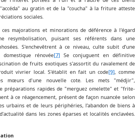
e l'intérêt portées à l'un et à l'autre de ces biens
'accéda" au gratin et de la "coucha" à la friture atteste
ciations sociales.
s ces majorations et minorations de déférence à l'égard
ne resymbolisation, puisant ses référents dans une
hosées. S'enchevêtrent à ce niveau, culte subit d’une
e domestique rénovée
[7]
Se conjuguent en définitive
cination de fruits exotiques s'assortit du ravalement de
duit vivrier local. S'établit en fait un code
[9]
, comme
es mœurs d'une nouvelle cote. Les mets "médjir",
de préparations rapides de "merguez omelette" et "frite-
tement à ce réagencement, présent de façon nuancée selon
es urbains et de leurs périphéries, l’abandon de biens à
'actualité dans les zones éparses et localités enclavées.
tation