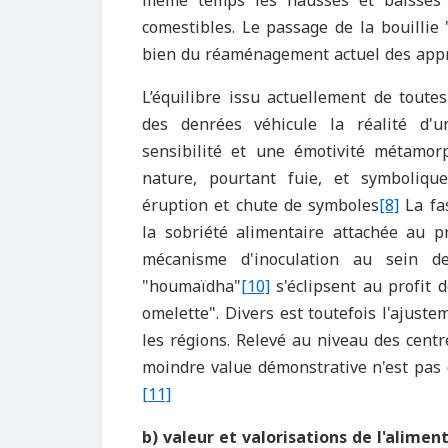
même temps les hausses et baisses d
comestibles. Le passage de la bouillie "
bien du réaménagement actuel des appré
L’équilibre issu actuellement de toute
des denrées véhicule la réalité d'u
sensibilité et une émotivité métamorp
nature, pourtant fuie, et symboliqu
éruption et chute de symboles
[8]
La fas
la sobriété alimentaire attachée au pro
mécanisme d'inoculation au sein d
"houmaïdha"
[10]
s'éclipsent au profit 
omelette". Divers est toutefois l'ajus
les régions. Relevé au niveau des centr
moindre value démonstrative n'est pas d
[11]
b) valeur et valorisations de l'alimen