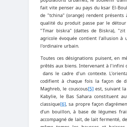
populations urbaines, le souvenir d’am
fait vite penser au pays du ksar El-Bouk
de "tchina" (orange) rendent présents à
qualité du produit passe par le détour
"Tmar biskra" (dattes de Biskra), "zit
agricole évoquée contient l'allusion 
l'ordinaire urbain.
Toutes ces désignations puisent, en mê
prêtés aux biens. Intervenant à l'infini
dans le cadre d'un contexte. L'orienta
codifient à chaque fois la façon de di
Maghreb, le couscous
[5]
est, suivant la
Kabylie, le Bas Sahara constituent aut
classique
[6]
, sa propre façon d’agrémen
d’un bouillon, à base de légumes frai
accompagné de lait, de lait fermenté, d