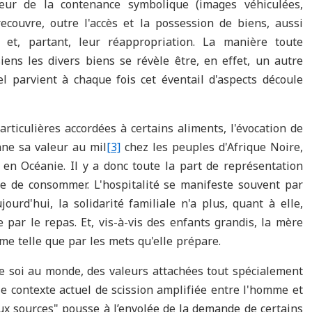
seur de la contenance symbolique (images véhiculées,
ecouvre, outre l'accès et la possession de biens, aussi
 et, partant, leur réappropriation. La manière toute
siens les divers biens se révèle être, en effet, un autre
el parvient à chaque fois cet éventail d'aspects découle
rticulières accordées à certains aliments, l'évocation de
nne sa valeur au mil
[3]
chez les peuples d'Afrique Noire,
 en Océanie. Il y a donc toute la part de représentation
cte de consommer. L'hospitalité se manifeste souvent par
urd'hui, la solidarité familiale n'a plus, quant à elle,
 par le repas. Et, vis-à-vis des enfants grandis, la mère
mme telle que par les mets qu'elle prépare.
de soi au monde, des valeurs attachées tout spécialement
le contexte actuel de scission amplifiée entre l'homme et
ux sources" pousse à l’envolée de la demande de certains