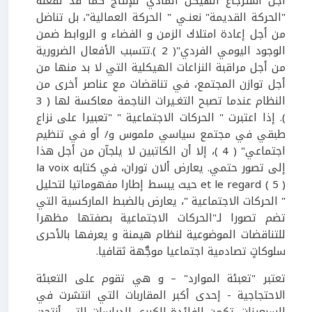
أجل استرجاع الهيكل المادي للإنتاج كما قد تفعله
"الحركة القديمة" نعنـي " الحركة العمالية"، بل تناضل
من أجل إعادة امتلاك الزمن و الفضاء و الروابط ضمن
الوجود اليومي الفردي"( 2 ).تتسبب الأفعال الضرورية
من أجل مراقبة النزاعات الهيكلية التي لا بد منها من
أجل توازن المجتمع، في تناقضات مع عناصر أخرى من
النظام عندما تصبح التغـيرات الناجمة معاكسة لها ( 3
). إذا اعتبرت " الحركات الاجتماعية " "تعبيرا على نزاع
طبقي في مجتمع سياسي ملموس و/ أو في تنظيم
اجتماعي" ( 4 )، إلا أن الكاتبين لا يلجآن من أجل هذا
إلى تصور حتمي. يعارض ألان توران، في كتابه la voix
et le regard ( 5 ) حيث يبسط إطارا مفهوماتيا لتحليل
" الحركات الاجتماعية "، يعارض بالضبط الماركسية التي
تضم تصورا لـ"الحركات الاجتماعية بصفتها مظهرا
للتناقضات الموضوعية لنظام هيمنة و يعرفها بالأحرى
سلوكاتٍ تصادمية اجتماعيا موجَّهة ثقافيا.
تعتبر "تعبئة الموارد" – و هي تقوم على التعبئة
الاحتجاجية - إحدى أكبر المقاربات التي انتشرت في
السبعينات. تكمن الفائدة الكبرى للدراسات التي أنتجت