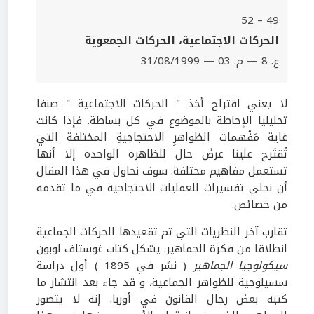
49 – 52
الحركات الاجتماعية، الحركات الجمعوية
ع. 8 — م. 03 — 31/08/1999
لا يعني اقتراح أخذ " الحركات الاجتماعية " صنفا
تحليليا الإحاطة بالموضوع في كل بساطة. فإذا كانت
غاية مَفْهمات الظواهرِ الاحتجاجيةِ المختلفة التي
تُقتَرح علينا عرضَ حال للظاهرة الواحدة إلا أنها
تستعمل مفاهيم مختلفة. سوف نحاول في هذا المقال
أن نجلي تفسيرات للعمليات الاحتجاجية في ما تقدمه
من خصائص.
تقارب آخر النظريات التي تم تقعيدها الحركات الجماعية
انطلاقا من فكرة الجماهير. يشكل كتاب غوستاف لوبون
سيكولوجيا الجماهير
( نشر في 1895 ) أول دراسة
سسيلوجية للظواهر الجماعية، و قد جاء بعد انتشار ما
كتبه بعض رجال القانون في أوربا. إنه لا يتصور