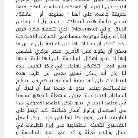
الاحتجاجي للأفراد أو للهيكلة السياسية المفكر فيها
بطريقة جامدة، على أنها " مفتوحة" أو " مغلقة".
تسمح دراسة هذه التبادلات – حسب رأينا – بتفادي
انزلاق إوالي (Mécaniste) الذي تتضمنه فكرة فرض
إطارات رمزية موجودة مسبقا على الجماعات الاحتجاجية
. كما تُظهِر أن حسابات الفاعلين القائمة على قياس ما
يمكن أن يكونه عمل الآخرين، عنصر مركزي للتفسير.
إنها لا تتصور أشكال المنافسة على أنها ثابتة، لكنها
تضع العمل التكتيكي للفاعلين في مركز التفسير. يبدو
لنا إذن أنه يمكن
تسيير معنى
من طرف هذه
التنظيمات على أنه عملية أساسية تسهم في تنظيم
منافساتهم عينها. يبدو لنا مهما هنا أن ندرك أن
الجماعات الاحتجاجية تعبئ ، منشغلةً بالظهور عموميا
في مظهر الاحترام . يجلو شكل الظهور العمومي هذا
في استعمال ربرتوار أعمال جماعية، كما ترتكز على
التأويلات التي يقوم بها الفاعلون. فإذا ارتكز العمل
التفسيري للتعبئة الاحتجاجية على إبراز تنظيمات في
شكل وكالات تعبئة و كذا على لعبة المنافسة و