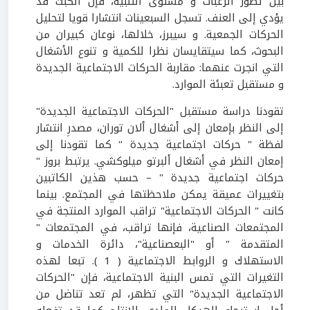
بين تطور الرغبات و مستوى التلبية، فإن الكبت قد
يؤدي إلى العنف. تسجل السبعينات انتشارا قويا لتحليل
الحركات الجمعية. و سيبرز، خلالها، نوعان كبيران من
البحوث، كما سيتقايسان نظرا للكمية و تنوع الأشغال
التي انجرت عنهما: مقاربة الحركات الاجتماعية الجديدة
و مستقبل تعبئة الموارد.
تقودنا دراسة مستقبل "الحركات الاجتماعية الجديدة"
إلى النظر بإمعان إلى أشغال ألان توران، مصدرِ انتشار
لفظة " حركات اجتماعية جديدة " كما تقودنا إلى
إمعان النظر في أشغال ألبرتو ميلوكشي. يرتبط بروز "
حركات اجتماعية جديدة " – حسب هذين الكاتبين
بتغييرات عميقة يمكن ملاحظتها في المجتمع. بينما
كانت " الحركات الاجتماعية" تراقب الموارد المنتجة في
المجتمعات الصناعية، فإنها تراقب، في المجتمعات "
المتقدمة " أو "البعصناعية"، دائرة الخدمات و
الاستهلاك و الروابط الاجتماعية ( 1 ). تبعا لهذه
التغيرات التي تمس البنية الاجتماعية، فإن "الحركات
الاجتماعية الجديدة" التي تظهر، لم تعد تناضل من