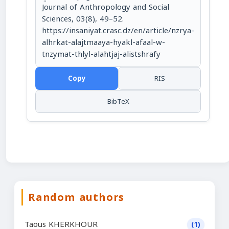
Journal of Anthropology and Social
Sciences, 03(8), 49–52.
https://insaniyat.crasc.dz/en/article/nzrya-
alhrkat-alajtmaaya-hyakl-afaal-w-
tnzymat-thlyl-alahtjaj-alistshrafy
Copy
RIS
BibTeX
Random authors
Taous KHERKHOUR
(1)