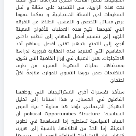
تحت هذه الزاوية، في التشديد على مكانة و ثقل
التنظيمات لدى التعبئة الاحتجاجية. و يمكننا عموما
عرض مسائل التخصص و التمهين، انطلاقا من التفرقة
التي تقيمها .تتيح هذه العمليات للأفواج المعبئة
اللجوء إلى تقسيم أفضل للمهام، إلى تنظيم داخلي
أنجع، إلى التمتع بتجهيز تقني أفضل. يساهم أخذ
المفاهيم التي تعتبرها هذه المقاربة ضرورية لدراسة
الاحتجاجات، بعين الاعتبار، في إبراز الخاصية التي تكون،
بمقتضاها، عمليات التنشيط المنجزة من طرف
التنظيمات ضمن دورها التعبوي للموارد، ملازمةً لكلّ
احتجاج.
ستأخذ تفسيرات أخرى الاستراتيجيات التي يوظفها
الفاعلون في الحسبان، و هذا استنادا إلى تحليل
التهيكل الاجتماعي. تؤكد هنا مقاربة " بنية الفرص
السياسية" political Opportunities Structure أن
البنيات السياسية تستطيع إما المساهمة في تطوير
التعبئة، إما الحدّ من انطلاقها. بالنسبة إلى هربرت
كتشلت، فإن الإحتجاجات المناوئة للنووي التي يدرسها