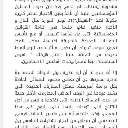
مشحونة يمطالب لم تدمج بعدُ من طرف الفاعلين
المؤسساتيين. علينا أن نأخذ بعين الاعتبار عناصر كثيرة
مكونة لهذا "الهيكل"(1). توفر الموارد مثل المال و
الأخبار متغير هام، مثلما هي هامة القوانين
المؤسساتية التي من شأنها تسهيل أو منع تأسس
الجماعات الجديدة. بالطريقة نفسها، يمكن لنمط
تعبوي سبقت تجربته، أن يكون له أثر جاذب لبروز أنماط
جديدة من التعبئة. علينا اعتبار هيكلة " الفرص
السياسية"، تبعا لاستراتيجيات الفاعلين الاحتجاجيين.
إلا أنه يبدو لنا أن أية نظرية حول الحركات الاجتماعية
عاجزة بمفردها عن أن تغطي مجموع المسائل الخاصة
بكل دراسة أمبريقية. تشكل المقاربات الجديدة التي
يشتد عودها في الوقت الحاضر، المحاولات الأكثر جدية
من حيث المسالك البحثية التي تفتحها و ليس من أجل
النتائج التي توصلت إليها حتى اليوم. في هذا
المعنى، نؤكد، خلاصة، أنه على تفسير النشاط العملي
التصادمي أن ينطلق من اعتبار تشكيلات التنافس بين
الجماعات، عوض الاعتقاد بقوة الأفكار حول الإلتزام