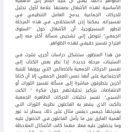
الظواهر ذاتها. يبقى أن علينا النظر إلى الأهمية
الأساسية لهذه الأشغال بصفتها علامة لأول تحليل
للحركات الجماعية يدمج العامل التنظيمي في
تفسيراته. يمكننا إذن الاستخلاص، في هذه المرحلة
لتطور السسيلوجيا، أن الأشغال حول "السلوك
الجمعي" تتوصل إلى تشخيص مسألة أكثر منه إلى
اقتراح تفسير حقيقي لهذه الظواهر.
من هذا المنظور، ستشكل دراسات أخرى، نشرت في
الستينات، مرحلة جديدة. إذا نظر بعض الكتاب إلى
تفسير الحركات الجمعية بالخصائص التي يرونها للبنية
الاجتماعية على أنها تمس العمل الجمعي، إلا أن كتابا
آخرين يتطرقون مباشرة إلى مسألة تفسير الثورات أو
الانتفاضات بتركيز تحليلاتهم حول فكرة " الكبت
النسبي". تفسر تحليلات الحركات الظاهرة الجمعية
بالكبت الذي يشعر به الفاعلون. نظرية الثورات التي
يقترحها جيمس ديفس مثال على ذلك. يسطر تد غور
أهمية الفارق بين ما يأمل الفاعلون في الحصول عليه
وما يحصلون عليه فعلا. مهما كانت الأشكال الملاحظة