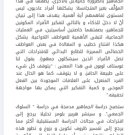
الجماهير بالضرورة جانية
.
بل بالأحرى، يصفها في هذا
المؤلَّف بغير
المتجانسة؛
يشكلها أفراد عاديون، ليس
لمستوى تفاهمهم أية أهمية. يهدف هذا إلى تبيان
أنْ لا دخلَ للذكاء و بالتالي لتفكير الأفراد المكونين
للجماهير، بصفتهما خاصتين أساسيتين، في العمليات
الجماعية، لتبقى الأهمية للعواطف اللاواعية. يشكل
هكذا اقتناع خطيب و المغالاة في بعض العواطف
الخصائص المميزة للطابع البدائي للاقتراحات التي
تصل الأفراد الذين سيشكلون
جمهورا
. يقول لنا
غوستاف لوبون في هذا المعنى : "يتوقف كل شيء
على طبيعة الحافز، و لا يتوقف، كما هو الحال عند
الفرد المنعزل، على العلاقات الموجودة بين الفعل
الموحى و كمية التفكير التي يمكن بها مواجهة
تحقيقه."
ستصبح دراسة
الجماهير
مدمجة في دراسة " السلوك
الجمعي". و سينشر هربير بلومر تحليلا يرجع إلى
اقتراحات في مجالات الدراسة المستقبلية أكثر مما
يرجع إلى تفسير ظروف تكوين و بزوغ و تطور هذه