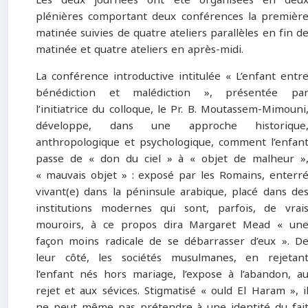
plénières comportant deux conférences la premièr
matinée suivies de quatre ateliers parallèles en fin d
matinée et quatre ateliers en après-midi.
La conférence introductive intitulée « L’enfant entr
bénédiction et malédiction », présentée pa
l’initiatrice du colloque, le Pr. B. Moutassem-Mimouni
développe, dans une approche historique
anthropologique et psychologique, comment l’enfan
passe de « don du ciel » à « objet de malheur »
« mauvais objet » : exposé par les Romains, enterr
vivant(e) dans la péninsule arabique, placé dans de
institutions modernes qui sont, parfois, de vrai
mouroirs, à ce propos dira Margaret Mead « un
façon moins radicale de se débarrasser d’eux ». D
leur côté, les sociétés musulmanes, en rejetan
l’enfant nés hors mariage, l’expose à l’abandon, a
rejet et aux sévices. Stigmatisé « ould El Haram », i
ne peut même pas prétendre à une identité du fai