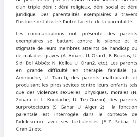
d’un triple déni : déni religieux, déni social et dén
juridique. Des parentalités exemplaires à traver
l’histoire ont illustré l’autre facette de la parentalité.
Les communications ont présenté des parent
exemplaires se battant contre le silence et l
stigmate de leurs membres atteints de handicap o
de maladies graves (A. Amani, U. Oran1; F. Bouhas, U
Sidi Bel Abbès; N. Kellou U. Oran2, etc.). Les parent
en grande difficulté en thérapie familiale (B
Amirouche, U. Tiaret), des parents maltraitants e
produisant les pires sévices contre leurs enfants tel
que des violences sexuelles, physiques, morales (N
Zouani et L. Koudache, U. Tizi-Ouzou), des parent
surprotecteurs (S. Gahar U. Alger 2)
; la fonctio
parentale est interrogée dans le contexte d
l’adolescence avec ses turbulences (F.-Z. Sebaa, U
Oran 2) etc.