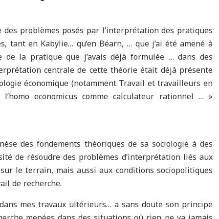
re des problèmes posés par l’interprétation des pratiques
es, tant en Kabylie… qu’en Béarn, … que j’ai été amené à
e de la pratique que j’avais déjà formulée … dans des
erprétation centrale de cette théorie était déjà présente
ologie économique (notamment Travail et travailleurs en
de l’homo economicus comme calculateur rationnel … »
nèse des fondements théoriques de sa sociologie à des
ssité de résoudre des problèmes d’interprétation liés aux
sur le terrain, mais aussi aux conditions sociopolitiques
ail de recherche.
e dans mes travaux ultérieurs… a sans doute son principe
herche menées dans des situations où rien ne va jamais