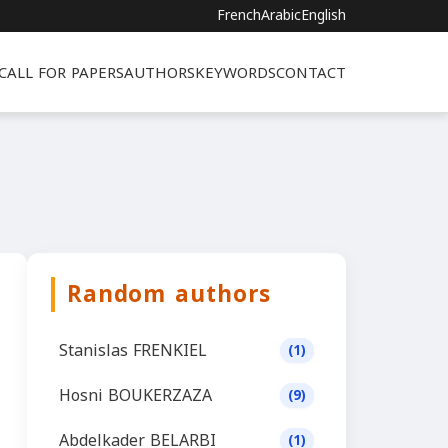
French
Arabic
English
CALL FOR PAPERS
AUTHORS
KEYWORDS
CONTACT
Random authors
Stanislas FRENKIEL
(1)
Hosni BOUKERZAZA
(9)
Abdelkader BELARBI
(1)