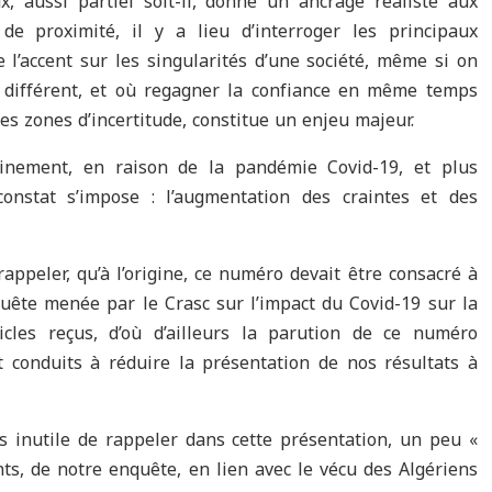
ux, aussi partiel soit-il, donne un ancrage réaliste aux
de proximité, il y a lieu d’interroger les principaux
 l’accent sur les singularités d’une société, même si on
nt différent, et où regagner la confiance en même temps
es zones d’incertitude, constitue un enjeu majeur.
nfinement, en raison de la pandémie Covid-19, et plus
constat s’impose : l’augmentation des craintes et des
rappeler, qu’à l’origine, ce numéro devait être consacré à
quête menée par le Crasc sur l’impact du Covid-19 sur la
icles reçus, d’où d’ailleurs la parution de ce numéro
conduits à réduire la présentation de nos résultats à
as inutile de rappeler dans cette présentation, un peu «
nts, de notre enquête, en lien avec le vécu des Algériens