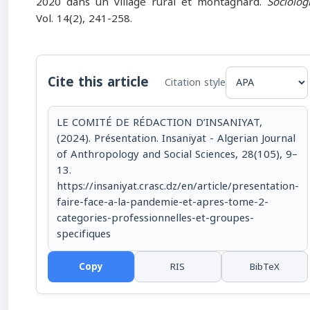
2020 dans un village rural et montagnard.
Sociolog
Vol. 14(2), 241-258.
Cite this article
Citation style
LE COMITÉ DE RÉDACTION D’INSANIYAT,
(2024). Présentation. Insaniyat - Algerian Journal
of Anthropology and Social Sciences, 28(105), 9–
13.
https://insaniyat.crasc.dz/en/article/presentation-
faire-face-a-la-pandemie-et-apres-tome-2-
categories-professionnelles-et-groupes-
specifiques
Copy
RIS
BibTeX