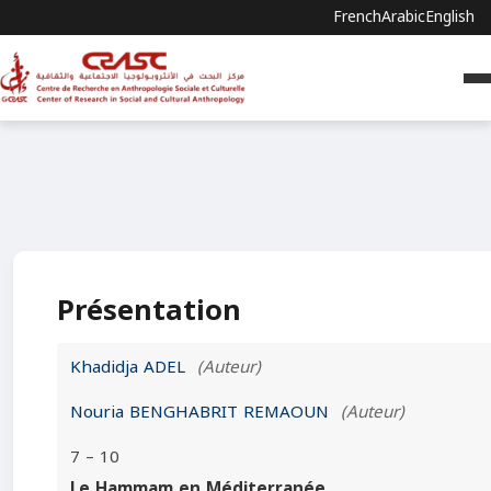
French
Arabic
English
Présentation
Khadidja ADEL
(Auteur)
Nouria BENGHABRIT REMAOUN
(Auteur)
7 – 10
Le Hammam en Méditerranée