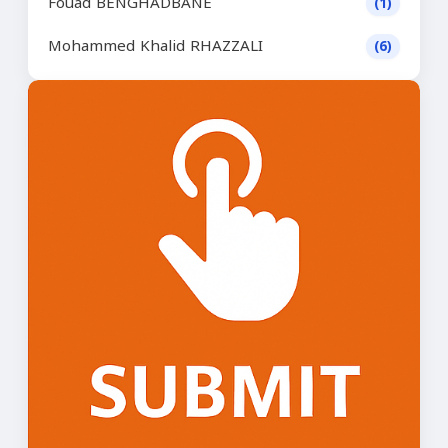
Fouad BENGHADBANE
(1)
Mohammed Khalid RHAZZALI
(6)