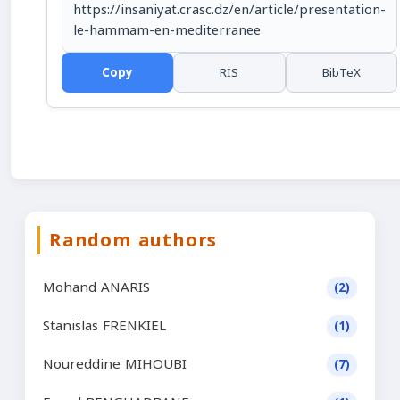
https://insaniyat.crasc.dz/en/article/presentation-
le-hammam-en-mediterranee
Copy
RIS
BibTeX
Random authors
Mohand ANARIS
(2)
Stanislas FRENKIEL
(1)
Noureddine MIHOUBI
(7)