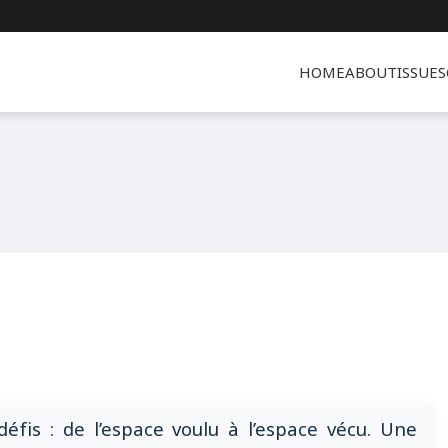
HOME
ABOUT
ISSUES
défis : de l’espace voulu à l’espace vécu. Une