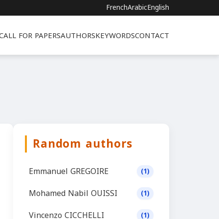
French
Arabic
English
CALL FOR PAPERS
AUTHORS
KEYWORDS
CONTACT
Random authors
Emmanuel GREGOIRE
(1)
Mohamed Nabil OUISSI
(1)
Vincenzo CICCHELLI
(1)