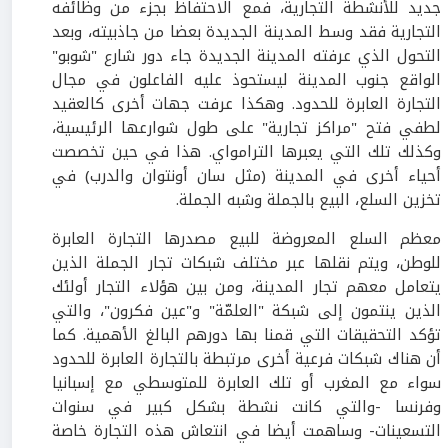
جديد للأنشطة التجارية، فمع الاحتفاظ بجزء من وظائفه
التجارية فقد وسط المدينة الجديدة بعضا من جاذبيته، وبعد
التحول الذي عرفته المدينة الجديدة جاء دور شارع "شوبو"
الواقع جنوب المدينة ليستحوذ عليه الفاعلون في مجال
التجارة العابرة للحدود. وهكذا عرفت جهات أخرى كالعقيد
لطفي فتح "مراكز تجارية" على طول شوارعها الرئيسية،
وكذلك تلك التي يعبرها الترامواي. هذا في حين تخصصت
أحياء أخرى في المدينة (مثل سان أونتوان والدرب) في
تخزين السلع، البيع بالجملة وشبه الجملة.
معظم السلع المعروضة للبيع مصدرها التجارة العابرة
للوطن، ويتم نقلها عبر مختلف شبكات تجار الجملة الذين
يتعامل معهم تجار المدينة، ومن بين هؤلاء التجار أولئك
الذين ينتمون إلى شبكة "العلمّة" و"عين فكرون"، والتي
تؤكد التحقيقات التي قمنا بها دورهم البالغ الأهمية. كما
أن هناك شبكات فرعية أخرى مرتبطة بالتجارة العابرة للحدود
سواء مع المغرب أو تلك العابرة للمتوسطي مع إسبانيا
وفرنسا -والتي كانت نشطة بشكل كبير في سنوات
التسعينات- وساهمت أيضا في انتعاش هذه التجارة خاصة