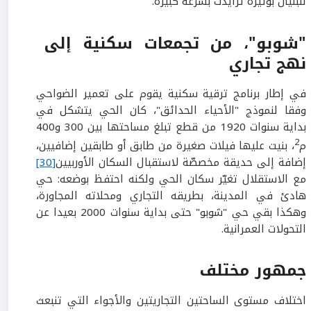
للبنيان بوتيرة تزايدت بسرعة كبيرة.
"شوبو"، من تجمعات سكنية
إلى
نهج تجاري
في إطار برنامج ترقية سكنية يقوم على تعمير الضواحي
وفقا لنموذج "الأحياء الحدائق"، كان الحي يتشكل في
بداية سنوات 1920 من قطع تبلغ مساحتها بين 300 و400
2
م
، بنيت عليها فيلات صغيرة من طابق أو طابقين إضافيين،
إضافة إلى حديقة مخصصّة لاستقبال السكان الأوربيين
[30]
مع الاستقلال تغيّر سكان الحي ولكنه احتفظ بوضعه: حي
هادئ في المدينة، بطريقه التجاري ومحلاته المجاورة،
وهكذا بقي حي "شوبو" حتى بداية سنوات 2000 بعيدا عن
التحولات العمرانية.
جمهور مختلف
اختلاف مستوى الساحتين التجاريتين والأجواء التي تنبعث