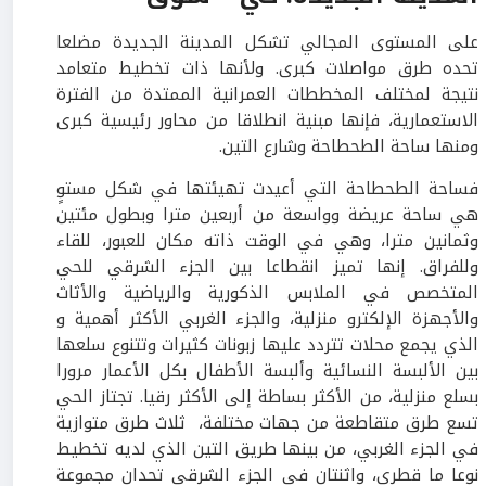
على المستوى المجالي تشكل المدينة الجديدة مضلعا
تحده طرق مواصلات كبرى. ولأنها ذات تخطيط متعامد
نتيجة لمختلف المخططات العمرانية الممتدة من الفترة
الاستعمارية، فإنها مبنية انطلاقا من محاور رئيسية كبرى
ومنها ساحة الطحطاحة وشارع التين.
فساحة الطحطاحة التي أعيدت تهيئتها في شكل مستوٍ
هي ساحة عريضة وواسعة من أربعين مترا وبطول مئتين
وثمانين مترا، وهي في الوقت ذاته مكان للعبور، للقاء
وللفراق. إنها تميز انقطاعا بين الجزء الشرقي للحي
المتخصص في الملابس الذكورية والرياضية والأثاث
والأجهزة الإلكترو منزلية، والجزء الغربي الأكثر أهمية و
الذي يجمع محلات تتردد عليها زبونات كثيرات وتتنوع سلعها
بين الألبسة النسائية وألبسة الأطفال بكل الأعمار مرورا
بسلع منزلية، من الأكثر بساطة إلى الأكثر رقيا. تجتاز الحي
تسع طرق متقاطعة من جهات مختلفة، ثلاث طرق متوازية
في الجزء الغربي، من بينها طريق التين الذي لديه تخطيط
نوعا ما قطري، واثنتان في الجزء الشرقي تحدان مجموعة