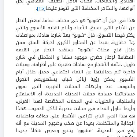
الفنادق والحمامات، محلاّت الأكل الخفيف، المقاهي بكل
أنواعها، والمتاجر المختلفة التي تتوفر عليها
[15]
.
هذا في حين أن "شوبو" هو حي مختلف تماما. فبغض النظر
عن الأيام التي تسبق الأعياد وأيام نهاية الأسبوع والتي
يكثر فيها التسوق، فإن "شوبو" يعدّ شارعا هادئا، بمواصفات
جدّ حضارية، بعيدا عن المحاور الكبرى لحركة السيّر. فمن
خلال فتح محلات "بشوبو" يستفيد التجار من القيمة
المضافة لإطار حضري موجود سلفا و المتمثل في شارع
طويل ،تحّفه الأشجار مع ساحات صغيرة على أطرافه، وفيلات
فاخرة تنم جماليتها عن انتماء اجتماعي مميز، خلال أيام
الأسبوع يمكن رؤية زبائن شباب يستهويهم التجول
والتوقف عند واجهات المحلات الكبيرة التي تفوق
مساحاتها مساحة محلات المدينة الجديدة، أو الاستمتاع
بالمثلجات والحلويات في المحلات المخصّصة لهذا الغرض،
وأيضا تناول الغذاء في محلات عصرية للأكل الخفيف. هكذا
هو هذا الحي الذي تترامى الأشجار على حوافه بواجهاته
الجذابة والمنتظمة، بعيدا عن صخب وضجيج المدينة مع أنه
يقع في المدينة، "فشوبو" يخترع ويعرض شكلاً جديدا