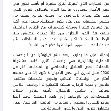
من العمارات التي تعبرها طرق صغيرة أو شُعب تكون في
بعض الأحيان مسدودة. ما عدا الجزء الشمالي الغربي للحي
حيث بنيّت عمارة لامورسي من سبعة طوابق ينفلت من
تنظيم التجمعات التي تكاد تكون منتظمة، ممتدا على أكثر
من عشرين هكتارا وسبعة كيلومترات من الطرق الداخلية،
ينبعث هذا الحي التجاري في حلّة جديدة تتهمش فيه
الوظيفة السكنية أكثر فأكثر، عدا بعض النشاطات مثل
صياغة الذهب و سوق الفواكه والخضر هي الباقية.
إجمالا، فإن ما يقارب أربعة عشر كيلومترا من الواجهات
الداخلية والخارجية هي واجهات تقريبا كلها مشغولة
بالمحلات، بعض الفنادق والمقاهي و المطاعم. أكثر من
2500 محل تجاري في بعض الأحيان لا يتربع إلا على خمسة
أمتار من الواجهات، تتعاقب وتعرض تخصصات مختلفة:
ملابس وأحذية للرجال، محلات للتجهيزات الرياضية، ملابس
نسائية أو ملابس للأطفال، تأثيث منزلي، محلات
للمجوهرات...إلخ. بالإضافة إلى هذه المحلات توجد أيضا
متاجر للسوق المغطى والعديد من البائعين العارضين الذين
يشغلون طريق التين والطرق المتفرعة عنه.