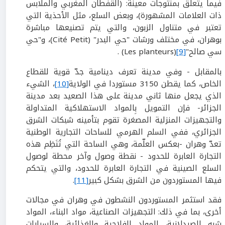
فيما يتعلق بمنتوجات معينة: (القفطان المغربي والملابس
ذات العلامات المشهورة)، وبعض السلع، مثل الأحذية التي
تعتبر في متناول الزبون، والتي يتم تصنيعها مباشرة
بوهران، في مختلف ورشات "حي البدر" (Cité Petit)، و"حي
سي صالح"
[9]
(Les planteurs) .
بالمقابل - وفي مدينة تعرف دينامية جدّ قوية للقطاع
الخاص، كما يقطن 3150 مستوردا في الولاية
[10]
، الشيء
الذي يجعل منها ثاني مدينة على هذا الصعيد بعد مدينة
الجزائر- فإن التمويل بِالمواد الاستهلاكية المتداولة
والتجهيزات المنزلية المصغرة تقوم بتأمينه شبكات الشرق
الجزائري، ففي السلم الهرمي للساحات التجارية الوطنية
تعدّ وهران -بعكس العلّمة، وهي الساحة التي تُنَظِم هذه
التجارة العابرة للحدود - نقطة وصول وآخر محطة لوصول
السلع الصينية في التجارة العابرة للحدود، والتي يتحكم
فيها المستوردون من الشرق بشكل كبير
[11]
.
فقد استثمر المستوردون النشطون في وهران في مجالات
أخرى، بما في ذلك: التجهيزات الصناعية، مواد البناء، المواد
شبه الصيدلانية، المواد الفلاحية والغذائية، والسيارات