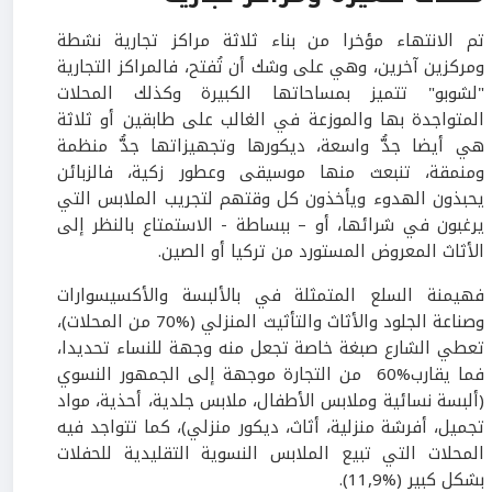
تم الانتهاء مؤخرا من بناء ثلاثة مراكز تجارية نشطة
ومركزين آخرين، وهي على وشك أن تُفتح، فالمراكز التجارية
"لشوبو" تتميز بمساحاتها الكبيرة وكذلك المحلات
المتواجدة بها والموزعة في الغالب على طابقين أو ثلاثة
هي أيضا جدُّ واسعة، ديكورها وتجهيزاتها جدُّ منظمة
ومنمقة، تنبعث منها موسيقى وعطور زكية، فالزبائن
يحبذون الهدوء ويأخذون كل وقتهم لتجريب الملابس التي
يرغبون في شرائها، أو – ببساطة - الاستمتاع بالنظر إلى
الأثاث المعروض المستورد من تركيا أو الصين.
فهيمنة السلع المتمثلة في بالألبسة والأكسيسوارات
وصناعة الجلود والأثاث والتأثيث المنزلي (%70 من المحلات)،
تعطي الشارع صبغة خاصة تجعل منه وجهة للنساء تحديدا،
فما يقارب%60 من التجارة موجهة إلى الجمهور النسوي
(ألبسة نسائية وملابس الأطفال، ملابس جلدية، أحذية، مواد
تجميل، أفرشة منزلية، أثاث، ديكور منزلي)، كما تتواجد فيه
المحلات التي تبيع الملابس النسوية التقليدية للحفلات
بشكل كبير (%11,9).