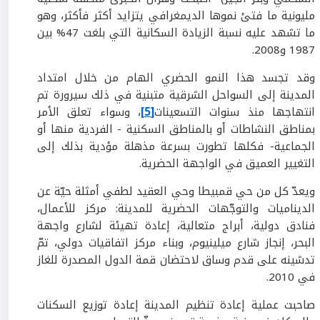
مليونية ما فتئ نموها الديمغرافي يتزايد أكثر فأكثر، وهو
ما تشهد عليه نسبة الزيادة السكانية التي بلغت 47% بين
1987 و2008.
وقد تجسد هذا النمو الحضري الهام من خلال امتداد
المدينة إلى السواحل الشرقية متبنية في ذلك سيرورة تم
انتهاجها منذ سنوات التسعينات
[5]
، وسواء تعلق الأمر
بمناطق النشاطات أو بالمناطق السكنية - الفردية منها أو
الجماعية- فكلها تطورت بسرعة مذهلة مؤدية بذلك إلى
التغيير العميق في الواجهة الحضرية.
ويعدّ كل من حي قمبيطا وحي العقيد لطفي أمثلة حيّة عن
الديناميات والتوجّهات الحضرية للمدينة: مركز للأعمال،
فنادق دولية، أبراج متعالية، إعادة تهيئة لشارع واجهة
البحر، إنجاز شارع ميلينيوم، وبناء مركز اتفاقيات دولي، تمّ
تدشينه على قدم وساق لاحتضان قمة الدول المصدرة للغاز
في 2010.
صاحبت عملية إعادة تنظيم المدينة إعادة توزيع السكنات