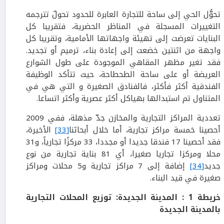
تحوُّل الحي إلى ساحة للتجارة العابرة للحدود تحولٌ تترجمه
التغييرات المسجلة في المناظر الحضرية، فتقريبا كل
البنايات تعرضت إلى تهيئة واجهاتها الأمامية، وتقريبا كل
واجهة من اثنتين خضعت إلى إعادة بناء، ترميم أو تجديد.
فقد تغير مظهر المقاهي الموجودة على طول الشوارع
العريضة أو على ساحة الطحطاحة، حيث تتأكد الوظيفة
الفندقية أكثر فأكثر، فالفنادق الصغيرة و التي هي في
المتناول تم استبدالها بهياكل أكثر عصرية وأكثر اتساعا.
تعددية المراكز التجارية والمخازن جدّ مذهلة، ففي 2009
أحصينا خمسة مراكز تجارية، أما خلال أبحاثنا
[33]
الأخيرة،
فقد أحصينا 17 فندقا جديدا أو مجددا، 33 مركزًا تجارياً، و31
محلا ومركزا تجاريا صغيرا، أي 81 بناية تجارية من نوع
جديد
[34]
إضافة إلى 7 مراكز تجارية و5 محلات ومراكز
صغيرة في قيد البناء.
خريطة 1 : المدينة الجديدة: توزيع المحلات التجارية
بالمدينة الجديدة