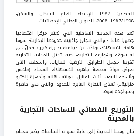
المصدر:
1987 الإحصاء العام للسكان والسكن،
1987/1998، 2008، الديوان الوطني للإحصائيات
تعد هذه المدينة الساحلية التي تعتبر مركزا اقتصاديا
جهويا هاما - والتي تتجاوز جاذبيته حدودها الإدارية- سوقا
هامّة للاستهلاك تولدّت عن دينامية تجارية كبيرة؛ فكلّ حي
له سوقه وشوارعه التجارية، حيث تحتل المحلات التجارية
تقريبا مجمل الطوابق الأرضية للبنايات، والمحلات التي
تعرض موادَّ مصنعة جاهزة للاستهلاك المعتاد (ملابس
وأنسجة البيوت، أثاث للمنازل، هواتف نقالة وأجهزة إلكترو
منزلية...) تغذي التجارة العابرة للحدود، والتي هي حاضرة
ومتواجدة بقوة.
التوزيع الفضائي للساحات التجارية
بالمدينة
كان وسط المدينة إلى غاية سنوات الثمانينات يضم معظم