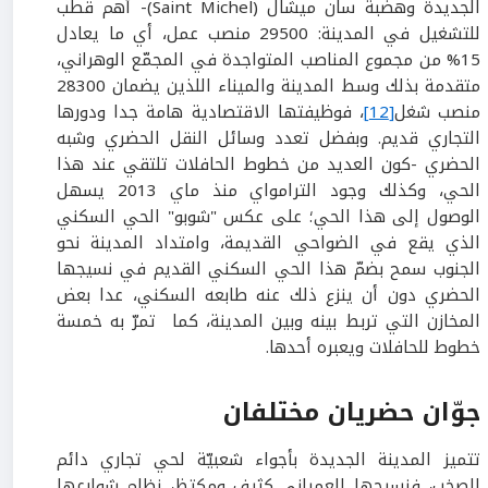
الجديدة وهضبة سان ميشال (Saint Michel)- أهم قطب
للتشغيل في المدينة: 29500 منصب عمل، أي ما يعادل
15% من مجموع المناصب المتواجدة في المجمّع الوهراني،
متقدمة بذلك وسط المدينة والميناء اللذين يضمان 28300
منصب شغل
[12]
، فوظيفتها الاقتصادية هامة جدا ودورها
التجاري قديم. وبفضل تعدد وسائل النقل الحضري وشبه
الحضري -كون العديد من خطوط الحافلات تلتقي عند هذا
الحي، وكذلك وجود الترامواي منذ ماي 2013 يسهل
الوصول إلى هذا الحي؛ على عكس "شوبو" الحي السكني
الذي يقع في الضواحي القديمة، وامتداد المدينة نحو
الجنوب سمح بضمّ هذا الحي السكني القديم في نسيجها
الحضري دون أن ينزع ذلك عنه طابعه السكني، عدا بعض
المخازن التي تربط بينه وبين المدينة، كما تمرّ به خمسة
خطوط للحافلات ويعبره أحدها.
جوّان حضريان مختلفان
تتميز المدينة الجديدة بأجواء شعبيّة لحي تجاري دائم
الصخب، فنسيجها العمراني كثيف ومكتظ، نظام شوارعها