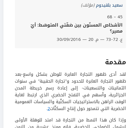
سعيد بلقيدوم
(مؤلف)
45 – 68
الأشخاص المسنّون بين ضفّتي المتوسّط: أيّ
مصير؟
ع. 72-73 — م. 20 — 30/09/2016
مقدمة
لقد أدى ظهور التجارة العابرة للوطن بشكل واسع-بعد
ظهور التجارة العابرة للحدود و"تجارة الحقيبة" في سنوات
الثمانينات والتسعينات- إلى إعادة رسم خريطة المدن
الجزائرية، وأسهم في التفتح الحضري الذي ارتبط لغاية
الوقت الراهن بالاستراتيجيات السكنّية والسياسات العمومية
الحضرية التي تتمحور حول إنتاج السكنّات
2
.
وإذا كان هذا النمط من التجارة قد امتد للوهلة الأولى
ليشمل الضواحي الحضرية، فإنه ومنذ عشرية من الزمن