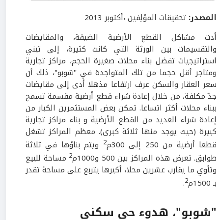
المصدر:
تحقيقات المؤلِفين ،أكتوبر 2013
أدت مشاكل القطع الأرضية الضيقة، والمقايضات
والتقسيمات بين الورثة التي كانت كثيرة، إلى تبني
استراتيجيات تفضل بناء محلات صغيرة الحجم، مراكز تجارية
ومتاجر أقل حجما من تلك المتواجدة في "شوبو"، ذلك أن
سعر العقار والسكن عرف ارتفاعا مذهلا أدى إلى مقايضات
جدّ مكلفة، من خلال إعادة شراء قطع أرضية مقسمة تسمح
ببناء محلات أكثر اتساعا. تمكن بعض المستثمرين الكبار من
إعادة شراء العديد من القطع الأرضية و بناء مراكز تجارية
كبيرة (حيث يوجد منها ثلاثة كبرى). معظم المراكز تشغل
2
قطعا أرضية من 250 إلى 300م
ويتم بناؤها في ثلاثة
2
طوابق. تعرض هذه المراكز بين 500 و1000م
مساحة للبيع
وتأوي ما يقارب عشرين محلا، أكبرها يتربع على مساحة تقدر
2
بـ 1500م
.
"شوبو"، هدوء حي سكني