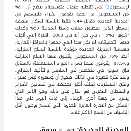
لإيسطو
[32]
(حي تقطنه طبقات متوسطة)، يتضح أن 91%
من المستجوبين من نجمة يقومون بشراء ملابسهم من
المدينة الجديدة مقابل 44% فقط بالنسبة لسكان منطقة
إيسطو الذين يفضلون محلات وسط المدينة 53% وكذلك
"شوبو" بـ%1,5 ، في حين أنه في 2008، الفترة التي أنجزت
فيها التحقيقات، لم يكن هذا الحي مجهزا بالمراكز التجارية،
فهيمنة المدينة الجديدة مؤكدة بالنسبة للسلع المنزلية،
أيضا %76 من المستجوبين يقتنون منها السلع المنزلية
و%87,5 يقومون فيها بشراء المواد المستعملة، بالمقابل
فإن "شوبو" حي متخصص في الملابس والتأثيث المنزلي،
ومند فترة قصيرة في الأثاث. صحيح أن جمهوره ليس غفيرا،
ولكن المشتريات تكلف أكثر. تخصصه في فساتين الأفراح
والقفطان المغربي هو مثال على ذلك، وهو الأمر الذي
يشرح من جهة أخرى الإبقاء إلى غاية اليوم على هذا
الشكل من التجارة العابرة للحدود التي تسمح بوصول أقل
الكميات من السلع الأكثر غلاء.
المدينة الجديدة: حي – سوق