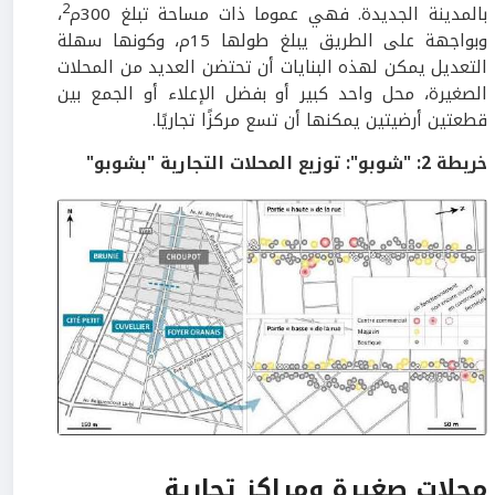
2
بالمدينة الجديدة. فهي عموما ذات مساحة تبلغ 300م
،
وبواجهة على الطريق يبلغ طولها 15م، وكونها سهلة
التعديل يمكن لهذه البنايات أن تحتضن العديد من المحلات
الصغيرة، محل واحد كبير أو بفضل الإعلاء أو الجمع بين
قطعتين أرضيتين يمكنها أن تسع مركزًا تجاريًا.
خريطة
2
: "شوبو":
توزيع المحلات التجارية "بشوبو"
محلات صغيرة ومراكز تجارية