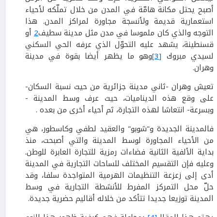
أصبح يحتل مكانة هامّة في المدن من خلال تملّكه لأحياء
استعمارية قديمة ولأنسجة مجاورة لمراكز المدن. هذا
التوجه والذي كان ملموسا في مدن مثل مدينة سطيف
2
أو
قسنطينة، يشهد عليه التحوّل الذي عرفه الحي السكني
لسيدي مبروك
[3]
وهو ما يظهر أيضا بقوة في مدينة
وهران.
تعيش وهران -ثاني مدينة جزائرية من حيث نسبة السكان-
على وقع هذه الديناميات، حيث عرف وسط المدينة -
وبسرعة- انتعاشا لهذه التجارة، ثم أحياء أخرى من بعده .
فالمدينة الجديدة و"شوبو" والعقيد لطفي وكاسطور، هي
من الأحياء المجاورة لوسط المدينة والتي أصبحت، منذ
بداية الألفية الثانية فضاءات رمزية للتجارة العابرة للوطن.
وعليه فإن التقسيم المختلف للساحات التجارية في المدينة
أدى إلى زعزعة التنظيمات الهرمية المتواجدة سلفا، وقد
حلّ محل التمركز المفرط للأنشطة التجارية في وسط
المدينة توزيعا جديدا تتأكد من خلاله أقاليم حضرية جديدة.