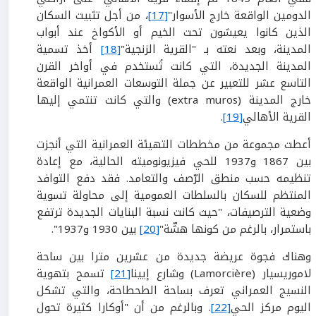
الدومين الواقعة خارج الأسوار"
[17]
، من أجل تثبيت السكان
الذين كانوا يعيشون تحت الخيم أو الأكواخ عند أبواب
المدينة، وبعد نعته بـ "القرية الزنجية"
[18]
أخذ تسمية
المدينة الجديدة، التي كانت تُستخدم في أواخر القرن
التاسع عشر للتعبير عن جملة التوسعات العمرانية الواقعة
خارج المدينة (extra muros) والتي كانت تنتمي إليها
القرية الأهالي
[19]
.
أعطت مجموعة من مخططات التهيئة العمرانية التي أنجزت
بين 1867 و1937 للحي فيزيونوميته الحالية، مع إعادة
تنظيمه حسب منطق الرّصف والتعامد. فقد دفع التوافد
المنتظم للسكان بالسلطات العمومية إلى محاولة تسوية
وضعية الترصيفات، "حيث كانت نسبة البنايات الجديدة ترتفع
باستمرار، بالرغم من كونها هشّة"
[20]
بين 1930 و1937".
وهناك فجوة عريضة جديدة من عشرين مترا بين ساحة
لاموريسيار (Lamorcière) وشارع إيينا
[21]
تسمح بتهوية
النسيج العمراني تعرف بساحة الطحطاحة، والتي تشكل
اليوم مركز الحي
[22]
. وبالرغم من أن "أوكارا كثيرة تحول