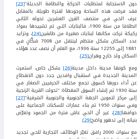
دون الاستجابة لمتطلبات الحركة والنظافة الحديثة"
[23]
فقد فرضت هذه الساحة وجودها لفترة طويلة. بالمقابل
عرف الحي في منتصف القرن العشرين تحوله الثاني
انطلاقا من سنة 1900، فالبنايات التي تم تشييدها بمواد
ركيكة تركت مكانها لبنايات صغيرة من طابقين
[24]
، وتزايد
عدد السكان بشكل منتظم لينتقل من 7008 سُكَّانٍ في
1881 إلى 12255 سنة 1936، مع العلم أن نصف عدد هؤلاء
السكان ولد خارج وهران
[25]
.
ومع كونها مدينة داخل مدينة
[26]
بشكل خاص، استمرت
المدينة الجديدة في استقبال وافدين جدد دون الانقطاع
عن أداء دورها كسوق تجمع مختلف الحرفيين الصغار. في
سنة 1930 تم إنشاء السوق المغطاة: "تحولت القرية الزنجية
إلى مركز لتموين الجهة الجنوبية والجنوبية الشرقية"
[27]
وفي سنوات 1950 تم بناء عمارات للسكنات الجماعية على
حوافها
[28]
، غير أن الحي عاش فترة من الجمود وتعرّض
بنيانه إلى تدهور واضح
[29]
.
مع سنوات 2000 رافق تغيّر الوظائف التجارية للحي تجديد