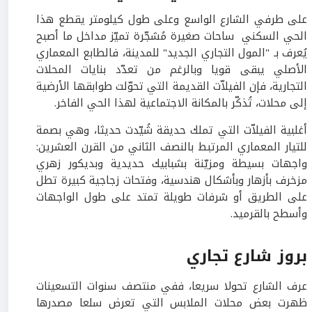
على طرفي الشارع الواسع وعلى طول كيلومتر يقطع هذا
الحي السكني ساحات صغيرة مُشجّرة تميّز مداخل ما أصبح
يُعرف بـ "المول التجاري الجديد" للمدينة، فالطابع المعماري
الأصلي يبقى قويا وبالرغم من تعدّد بنايات المحلات
التجارية، فإن الفيلاّت القديمة التي تحوّلت طوابقها الأرضية
إلى محلات، تُذكّر بالمكانة الاجتماعية لهذا الحي الفاخر.
أغلبية الفيلاّت التي تملك حديقة شُيّدت حديثا، وهي بصمة
للتيار المعماري المرتبط بالنصف الثاني من القرن العشرين:
واجهات بسيطة ومزيّنة بشبابيك حديدية وبديكور زهري
مزخرف بأزهار وبأشكال هندسية، وفتحات زجاجية كبيرة تطل
على الطريق أو شرفات طويلة تمتد على طول الواجهات
وأسطح بالقرميد.
بروز شارع تجاري
عرف الشارع تحولا سريعا، ففي منتصف سنوات التسعينات
ظهرت بعض محلات الملابس التي تعرض سلعا مصدرها