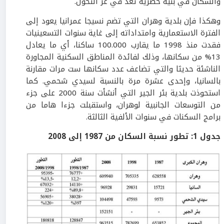
والسكان في بنية حضرية تعد في عزّ التحول.
وهكذا فإن بلدية وهران التي تضم نسيجا عمرانيا يعود إلى
الفترة الاستعمارية وامتداداته إلى غاية سنوات التسعينيات
فقدت منذ 1998 ما يقارب 100.000 ساكنا، أي ما يعادل
13% من سكانها، وذلك لفائدة المناطق السكنية المجاورة
الناشئة حديثا والتي تضاعف عدد سكانها ست مرات مقارنة
بالسانيا، وإحدى عشرة مرة بالنسبة لسيدي شحمي. كما
استحوذت بلدية بئر الجير التي أنشأت سنة 2000 على جزء
من التوسعات الجانبية لوهران، واستقبلت جزءا هاما من
برامج السكنات في سنوات الألفية الثالثة.
جدول 1: تطور نسبة السكان من 1987 إلى 2008