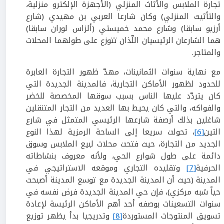
تجارة الملابس والأثاث المنزلي (الأجهزة الإلكترو منزلية،
والتأثيث المنزلي) وكان شارعا العربي بن مهيدي (شارع
أرزيو سابقا) وشارع محمد خميستي (ألزاس لوران سابقا)
هما الشارعان الرئيسيان اللّذان تتوزع على طولهما المحلات
والمتاجر.
مع نهاية سنوات الثمانينات، مهدّ ظهور التجارة العابرة
للحدود لظهور الأماكن التجارية، فالمدينة الجديدة التي
كان يتردّد عليها الناس بسبب سوقها المخصصة للخضر
والفواكه، والتي كان يحيط بها العديد من التجار المتنقلين
شاغلين بذلك أرصفة شارعها الرئيسي المتمثل في شارع
التين
[6]
، تحولت سريعا إلى الساحة الرمزية لهذا النوع
الجديد من التجارة، حيث فتحت محلات لبيع الملابس وسوق
دائمة على طول شوارع الحي، ولأنه معروف بنشاطاته
الحرفية
[7]
وتقليده التجاري وموقعه الاستراتيجي في
المدينة (حيث أن المدينة الجديدة مع توسع المدينة أصبحت
حياً شبه مركزي)، فإن حي المدينة الجديدة فرض نفسه في
سنوات التسعينات بوصفه أحد أهم الأماكن الرئيسة لإعادة
تسويق المنتوجات المستوردة
[8]
وتدريجيا بدأ يظهر توزيع