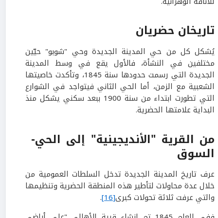
للأناقة الوهرانية.
تاريخان حضريان
يُشكل كل من حي المدينة الجديدة وحي "شوبو" حيّين
مختلفين في النشأة، فالأول يقع في وسط المدينة
الجديدة التي رسمت حدودها سنة 1845، وتأكدت خاصيتها
الشعبية مع الزمن، أما الحي الثاني فيتواجد في الشوارع
التي تطورت ابتداء من سنة 1900 ببعد سكني يشكل منذ
البداية علامتها الحضرية.
من القرية
"
الأنديجينية
"
إلى الحي-
السوق
عرف تاريخ المدينة الجديدة تدخل السلطات العمومية من
خلال عدة محاولات لتأطير هذه المنطقة الحضرية وتنظيمها
والتي عرفت ثلاثة تحولات كبرى
[16]
.
ففي العام 1845 تم إنشاء قرية الأهالي "على أراضي