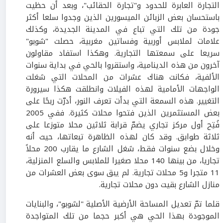
التجارة العابرة للحدود و"تجارة الحقائب"، وبعد أن حظيت
باستحسان بعض الزبائن الميسورين الذين وجدوا سلعا أكثر
جودة من تلك التي تباع في المدينة الجديدة، وكذلك
علامات لملابس أوربية وفساتين مغربية، حصلت "شوبو"
سريعا على سمعتها التجارية. وهكذا استفاد مقاولون
آخرون من هذه الدينامية، واستقروا بالحي في بداية سنوات
الألفية، فكانت هناك عشرات من المحلات التي شغلت
الواجهات الأمامية لهذه الفيلات وانطلقت هكذا سيرورة
التغيير. هذه السمعة التي بدأت تعرف النور، أدرّت ربحًا على
بعض المستثمرين الذين فتحوا محلات كثيرة. ففي 2005
فُتِح أول مركز تجاري يضمّ قرابة ثلاثين محلا متوزعا على
ثلاثة طوابق. وقد كان لهذه الظاهرة تبعاتها، حيث أنه
وخلال بضع سنوات فقط، شغل الشارع ما يقارب 200 محلاً
تجاريا، من بينها 140 محلا صغيرا للملابس والسلع المنزلية،
11 متجرا و5 محلات تجارية. لم يبق سوى بعض العشرات من
منازل الشارع بقيت دون محلات تجارية.
قلما تمّ تعديل المساحة الأرضية الأصلية "لشوبو"، والبنايات
الموجودة بهذا الحي هي أكبر حجما من تلك المتواجدة