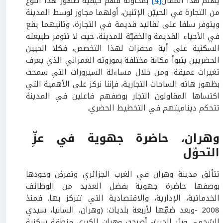
يهتم هذا المقال
[4]
بمحاولة فهم كيفية ظهور هذا النوع
من التجارة في الحييّن الإثنين، أولهما مجاور لوسط المدينة
ويتوفر سلفا على تقاليد قديمة في التجارة، وثانيهما يقع
في الأحياء القديمة والخفيّة للمدينة، حيث لا تتوفر طبيعته
السكنية على أية محفزات لهذا التخصص، فكلا الحيين
الحضريين يتبوأ مكانة مختلفة بموروثه العمراني الذي يعرف
تغيرات عميقة. ومن خلال مساءلة السيرورات التي سمحت
بظهور هاته الساحات التجارية، فإننا نركز على الأهمية التي
اكتساها المقاولون التجار بوصفهم فاعلين في المدينة
تتحكم ديناميتهم في التخطيط الحضري.
وهران، حاضرة جهوية في عزِّ
التحوّل
تتألق مدينة وهران في الغرب الجزائري وتفرض وجودها
بوصفها حاضرة جهوية بفضل العديد من الوظائف
الخدماتية، الإدارية، والاقتصادية التي تتركز بها. فمنذ
2008 -وبعد ضمِّها لأربعة بلديات: (وهران، السانيا، سيدي
الشحمي وبئر الجير)- أصبحت وهران الكبرى منطقة سكنية