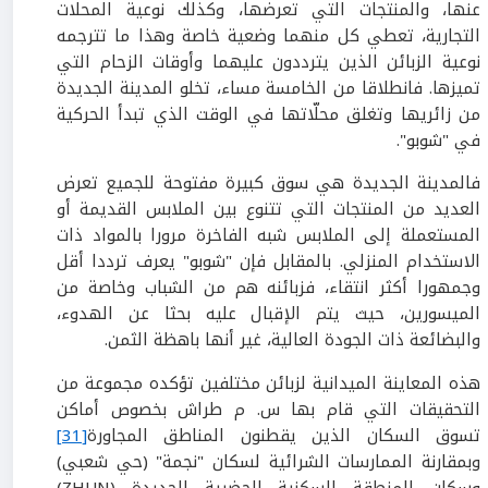
عنها، والمنتجات التي تعرضها، وكذلك نوعية المحلات
التجارية، تعطي كل منهما وضعية خاصة وهذا ما تترجمه
نوعية الزبائن الذين يترددون عليهما وأوقات الزحام التي
تميزها. فانطلاقا من الخامسة مساء، تخلو المدينة الجديدة
من زائريها وتغلق محلّاتها في الوقت الذي تبدأ الحركية
في "شوبو".
فالمدينة الجديدة هي سوق كبيرة مفتوحة للجميع تعرض
العديد من المنتجات التي تتنوع بين الملابس القديمة أو
المستعملة إلى الملابس شبه الفاخرة مرورا بالمواد ذات
الاستخدام المنزلي. بالمقابل فإن "شوبو" يعرف ترددا أقل
وجمهورا أكثر انتقاء، فزبائنه هم من الشباب وخاصة من
الميسورين، حيث يتم الإقبال عليه بحثا عن الهدوء،
والبضائعة ذات الجودة العالية، غير أنها باهظة الثمن.
هذه المعاينة الميدانية لزبائن مختلفين تؤكده مجموعة من
التحقيقات التي قام بها س. م طراش بخصوص أماكن
تسوق السكان الذين يقطنون المناطق المجاورة
[31]
وبمقارنة الممارسات الشرائية لسكان "نجمة" (حي شعبي)
وسكان المنطقة السكنية الحضرية الجديدة (ZHUN)