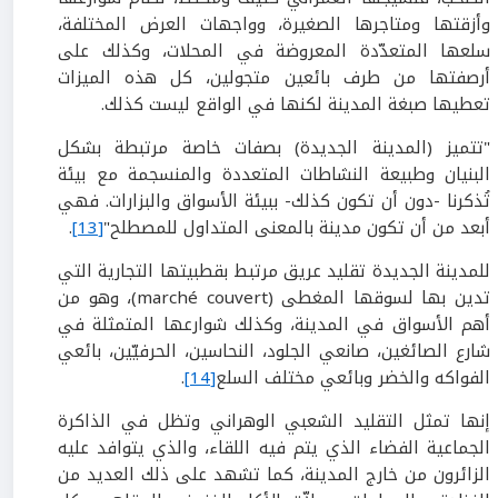
وأزقتها ومتاجرها الصغيرة، وواجهات العرض المختلفة،
سلعها المتعدّدة المعروضة في المحلات، وكذلك على
أرصفتها من طرف بائعين متجولين، كل هذه الميزات
تعطيها صبغة المدينة لكنها في الواقع ليست كذلك.
"تتميز (المدينة الجديدة) بصفات خاصة مرتبطة بشكل
البنيان وطبيعة النشاطات المتعددة والمنسجمة مع بيئة
تُذكرنا -دون أن تكون كذلك- ببيئة الأسواق والبزارات. فهي
أبعد من أن تكون مدينة بالمعنى المتداول للمصطلح"
[13]
.
للمدينة الجديدة تقليد عريق مرتبط بقطبيتها التجارية التي
تدين بها لسوقها المغطى (marché couvert)، وهو من
أهم الأسواق في المدينة، وكذلك شوارعها المتمثلة في
شارع الصائغين، صانعي الجلود، النحاسين، الحرفيّين، بائعي
الفواكه والخضر وبائعي مختلف السلع
[14]
.
إنها تمثل التقليد الشعبي الوهراني وتظل في الذاكرة
الجماعية الفضاء الذي يتم فيه اللقاء، والذي يتوافد عليه
الزائرون من خارج المدينة، كما تشهد على ذلك العديد من