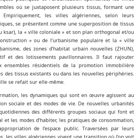
bles où se juxtaposent plusieurs tissus, formant une
 Empiriquement, les villes algériennes, selon leurs
oriques, se présentent comme une superposition de tissus
u ksar), la « ville coloniale » et son plan orthogonal et/ou
-construction » ou de l’urbanisme populaire et la « ville
rbanisme, des zones d’habitat urbain nouvelles (ZHUN),
if et des lotissements pavillonnaires. Il faut rajouter
x ensembles résidentiels de la promotion immobilière
es des tissus existants ou dans les nouvelles périphéries.
lle se refait sur elle-même.
ormation, les dynamiques qui sont en œuvre agissent au
ation sociale et des modes de vie. De nouvelles urbanités
quotidiennes des différents groupes sociaux qui font et
cial et les modes d’habiter, les pratiques de consommation,
appropriation de l’espace public. Traversées par leurs
s, les villes algériennes vivent une transition où l’on voit