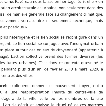
poraine. Ravéreau nous laisse en héritage, écrit-elle « un
eption architecturale et urbaine, non seulement dans des
ussi de manière générale face au changement climatique.
lusivement vernaculaire ni seulement technique, mais
e et poétique ».
 plus hétérogène et le lien social se reconfigure dans un
rgent. Le lien social se conjugue avec l’anonymat urbain
 en place autour des enjeux de citoyenneté (appartenir à
age). L’action collective prend des formes diverses (les
es luttes urbaines). C’est dans ce contexte qu’est né le
i pendant plus d’un an, de février 2019 à mars 2020, a
centres des villes.
areb
expliquent comment ce mouvement citoyen, qui a
eu à une réappropriation inédite du centre-ville de
n d’agora de la ville, celle où les membres de la cité
. L’article décrit et analyse le rituel né de ces marches