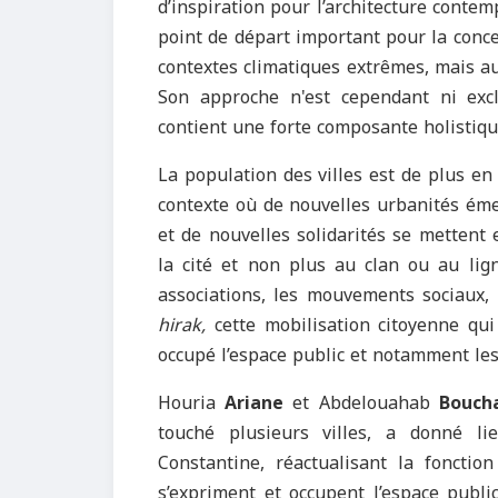
d’inspiration pour l’architecture contem
point de départ important pour la conc
contextes climatiques extrêmes, mais a
Son approche n'est cependant ni exc
contient une forte composante holistiqu
La population des villes est de plus en
contexte où de nouvelles urbanités éme
et de nouvelles solidarités se mettent
la cité et non plus au clan ou au lign
associations, les mouvements sociaux, l
hirak,
cette mobilisation citoyenne qu
occupé l’espace public et notamment les 
Houria
Ariane
et Abdelouahab
Bouch
touché plusieurs villes, a donné li
Constantine, réactualisant la fonctio
s’expriment et occupent l’espace public