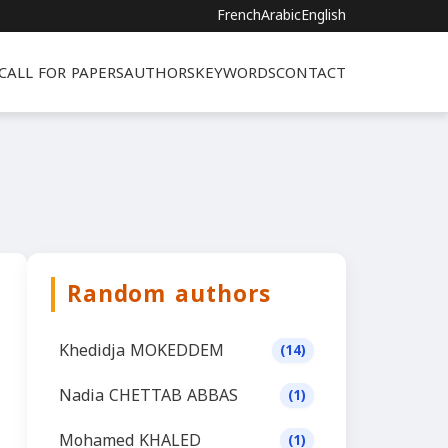
French
Arabic
English
CALL FOR PAPERS
AUTHORS
KEYWORDS
CONTACT
Random authors
Khedidja MOKEDDEM
(14)
Nadia CHETTAB ABBAS
(1)
Mohamed KHALED
(1)