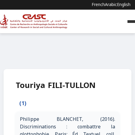
French
Arabic
English
Touriya FILI-TULLON
(1)
Philippe BLANCHET, (2016).
Discriminations : combattre la
glottophobie. Paris: Éd. Textuel, coll.