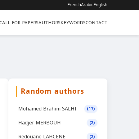
French
Arabic
English
CALL FOR PAPERS
AUTHORS
KEYWORDS
CONTACT
Random authors
Mohamed Brahim SALHI
(17)
Hadjer MERBOUH
(2)
Redouane LAHCENE
(2)