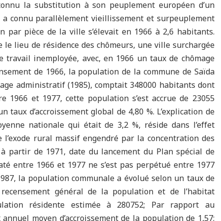
a connu la substitution à son peuplement européen d’un
l a connu parallèlement vieillissement et surpeuplement
 par pièce de la ville s’élevait en 1966 à 2,6 habitants.
nue le lieu de résidence des chômeurs, une ville surchargée
e travail inemployée, avec, en 1966 un taux de chômage
ecensement de 1966, la population de la commune de Saïda
page administratif (1985), comptait 348000 habitants dont
re 1966 et 1977, cette population s’est accrue de 23055
n taux d’accroissement global de 4,80 %. L’explication de
enne nationale qui était de 3,2 %, réside dans l’effet
e l’exode rural massif engendré par la concentration des
à partir de 1971, date du lancement du Plan spécial de
té entre 1966 et 1977 ne s’est pas perpétué entre 1977
 1987, la population communale a évolué selon un taux de
 recensement général de la population et de l’habitat
ation résidente estimée à 280752; Par rapport au
x annuel moyen d’accroissement de la population de 1,57;