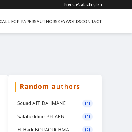
French
Arabic
English
CALL FOR PAPERS
AUTHORS
KEYWORDS
CONTACT
Random authors
Souad AIT DAHMANE
(1)
Salaheddine BELARBI
(1)
El Hadi BOUAOUCHMA
(2)