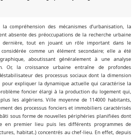
s la compréhension des mécanismes d’urbanisation, la
ent absente des préoccupations de la recherche urbaine
tte dernière, tout en jouant un rôle important dans le
t considérée comme un élément secondaire; elle a été
graphique, aboutissant généralement à une analyse
on. Or, la croissance urbaine entraîne de profondes
 déstabilisateur des processus sociaux dont la dimension
 pour expliquer la dynamique actuelle qui caractérise la
problème foncier élargi à la production du logement qui,
plus les algériens. Ville moyenne de 114000 habitants,
ement des processus fonciers et immobiliers caractérisés
âti sous forme de nouvelles périphéries planifiées dont
rie en premier lieu puis les différents programmes de
res, habitat..) concentrés au chef-lieu. En effet, depuis