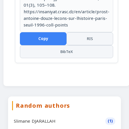
01(3), 105–108.
https://insaniyat.crasc.dz/en/article/prost-
antoine-douze-lecons-sur-lhistoire-paris-
seuil-1996-coll-points
Copy
RIS
BibTeX
Random authors
Slimane DJARALLAH
(1)