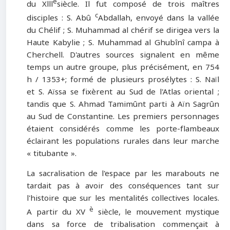
è
du Xlll
siècle. Il fut composé de trois maîtres
c
disciples : S. Abû
Abdallah, envoyé dans la vallée
du Chélif ; S. Muhammad al chérif se dirigea vers la
Haute Kabylie ; S. Muhammad al Ghubînî campa à
Cherchell. D'autres sources signalent en même
temps un autre groupe, plus précisément, en 754
h / 1353+; formé de plusieurs prosélytes : S. Naïl
et S. Aïssa se fixèrent au Sud de l'Atlas oriental ;
tandis que S. Ahmad Tamimûnt parti à Aïn Sagrûn
au Sud de Constantine. Les premiers personnages
étaient considérés comme les porte-flambeaux
éclairant les populations rurales dans leur marche
« titubante ».
La sacralisation de l'espace par les marabouts ne
tardait pas à avoir des conséquences tant sur
l'histoire que sur les mentalités collectives locales.
è
A partir du XV
siècle, le mouvement mystique
dans sa force de tribalisation commençait à