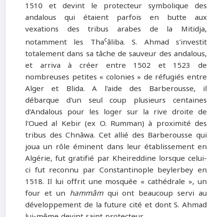
1510 et devint le protecteur symbolique des
andalous qui étaient parfois en butte aux
vexations des tribus arabes de la Mitidja,
c
notamment les Tha
âliba. S. Ahmad s'investit
totalement dans sa tâche de sauveur des andalous,
et arriva à créer entre 1502 et 1523 de
nombreuses petites « colonies » de réfugiés entre
Alger et Blida. A l'aide des Barberousse, il
débarque d'un seul coup plusieurs centaines
d'Andalous pour les loger sur la rive droite de
l'Oued al Kebir (ex O. Rumman) à proximité des
tribus des Chnâwa. Cet allié des Barberousse qui
joua un rôle éminent dans leur établissement en
Algérie, fut gratifié par Kheireddine lorsque celui-
ci fut reconnu par Constantinople beylerbey en
1518. Il lui offrit une mosquée « cathédrale », un
four et un
hammâm
qui ont beaucoup servi au
développement de la future cité et dont S. Ahmad
lui-même devint saint protecteur.