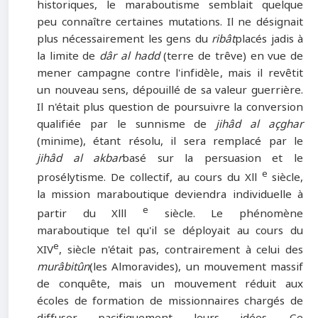
historiques, le maraboutisme semblait quelque
peu connaître certaines mutations. Il ne désignait
plus nécessairement les gens du
ribât
placés jadis à
la limite de
dâr al hadd
(terre de trêve) en vue de
mener campagne contre l'infidèle, mais il revêtit
un nouveau sens, dépouillé de sa valeur guerrière.
Il n'était plus question de poursuivre la conversion
qualifiée par le sunnisme de
jihâd al açghar
(minime), étant résolu, il sera remplacé par le
jihâd al akbar
basé sur la persuasion et le
e
prosélytisme. De collectif, au cours du Xll
siècle,
la mission maraboutique deviendra individuelle à
e
partir du Xlll
siècle. Le phénomène
maraboutique tel qu'il se déployait au cours du
e
XIV
, siècle n'était pas, contrairement à celui des
murâbitûn
(les Almoravides), un mouvement massif
de conquête, mais un mouvement réduit aux
écoles de formation de missionnaires chargés de
diffuser pacifiquement leurs idées. Ce