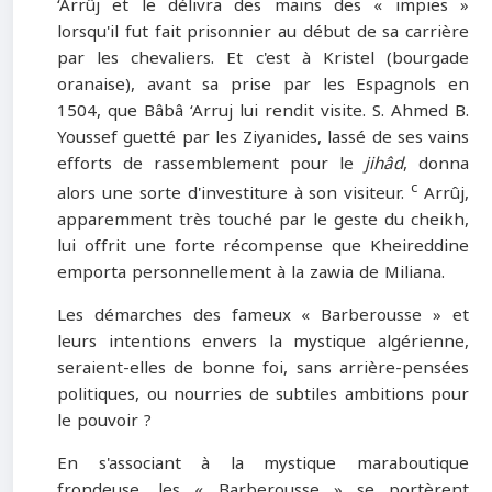
‘Arrûj et le délivra des mains des « impies »
lorsqu'il fut fait prisonnier au début de sa carrière
par les chevaliers. Et c'est à Kristel (bourgade
oranaise), avant sa prise par les Espagnols en
1504, que Bâbâ ‘Arruj lui rendit visite. S. Ahmed B.
Youssef guetté par les Ziyanides, lassé de ses vains
efforts de rassemblement pour le
jihâd
, donna
c
alors une sorte d'investiture à son visiteur.
Arrûj,
apparemment très touché par le geste du cheikh,
lui offrit une forte récompense que Kheireddine
emporta personnellement à la zawia de Miliana.
Les démarches des fameux « Barberousse » et
leurs intentions envers la mystique algérienne,
seraient-elles de bonne foi, sans arrière-pensées
politiques, ou nourries de subtiles ambitions pour
le pouvoir ?
En s'associant à la mystique maraboutique
frondeuse, les « Barberousse » se portèrent