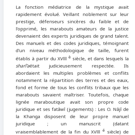
La fonction médiatrice de la mystique avait
rapidement évolué. Veillant noblement sur leur
prestige, défenseurs sincères du faible et de
l'opprimé, les marabouts amateurs de la justice
devenaient des experts juridiques de grand talent.
Des manuels et des codes juridiques, témoignant
d'un niveau méthodologique de taille, furent
è
établis à partir du XVlll
siècle, et dans lesquels la
sharî'a
était judicieusement respectée. Ils
abordaient les multiples problèmes et conflits
notamment la répartition des terres et des eaux,
fond et forme de tous les conflits tribaux que les
marabouts savaient maîtriser. Toutefois, chaque
lignée maraboutique avait son propre code
juridique et ses fatâwî (jugements) : Les O. Nâjî de
la Khanga disposent de leur propre manuel
juridique ; un manuscrit (datant
é
vraisemblablement de la fin du XVlll
siècle) de