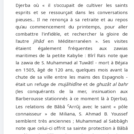
Djerba où « il s'occupait de cultiver les saints
esprits et se ressourçait dans les conversations
pieuses... Il ne renonça à sa retraite et au repos
qu'au commencement du printemps, pour aller
combattre l'infidèle, et rechercher la gloire de
l'autre
jihâd
en Méditerranéen ». Ses visites
étaient également fréquentes aux zawias
maritimes de la petite Kabylie : Bîrî Raïs note que
la zawia de S. Muhammad al Tuwâtî - mort à Béjaïa
en 1505, âgé de 120 ans, quelques mois avant la
chute de sa ville entre les mains des Espagnols -
était un refuge de
mujâhidîne
et de
ghuzât al bahr
(les conquérants de la mer, insinuation aux
Barberousse stationnés à ce moment là à Djerba).
c
Les relations de Bâbâ
Arrûj avec le saint « pôle
connaisseur » de Miliana, S. Ahmad B. Youssef
semblent très anciennes ; Muhammad al Sabbâgh
note que celui-ci offrit sa sainte protection à Bâbâ