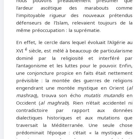
nous pouvons préalablement présumer que
l'ardeur ascétique des marabouts comme
l'impitoyable rigueur des nouveaux prétendus
défenseurs de l'Islam, relevaient toujours de la
même préoccupation : la suprématie.
En effet, le cercle dans lequel évoluait l'Algérie au
é
XVI
siècle, est mêlé à beaucoup de particularisme
dominé par la religiosité et interféré par
l'antagonisme et les luttes pour le pouvoir. Enfin,
une conjoncture propice en faits était nettement
prévisible : la montée des guerres de religions
engendrant une montée mystique en Orient (
al
mashraq
), trouva son écho
mutatis mutandis
en
Occident (
al maghrab
). Rien n'était accidentel ni
contradictoire par rapport aux données
dialectiques historiques et aux mutations que
traversait la Méditerranée. Une seule chose
prédominait l'époque : c'était « la mystique des