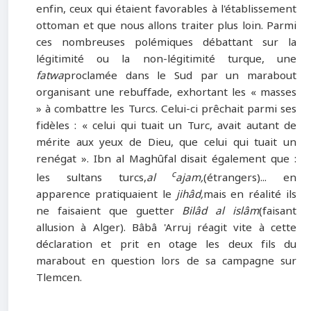
enfin, ceux qui étaient favorables à l'établissement
ottoman et que nous allons traiter plus loin. Parmi
ces nombreuses polémiques débattant sur la
légitimité ou la non-légitimité turque, une
fatwa
proclamée dans le Sud par un marabout
organisant une rebuffade, exhortant les « masses
» à combattre les Turcs. Celui-ci prêchait parmi ses
fidèles : « celui qui tuait un Turc, avait autant de
mérite aux yeux de Dieu, que celui qui tuait un
renégat ». Ibn al Maghûfal disait également que :
c
les sultans turcs,
al
ajam,
(étrangers)... en
apparence pratiquaient le
jihâd,
mais en réalité ils
ne faisaient que guetter
Bilâd al islâm
(faisant
allusion à Alger). Bâbâ 'Arruj réagit vite à cette
déclaration et prit en otage les deux fils du
marabout en question lors de sa campagne sur
Tlemcen.