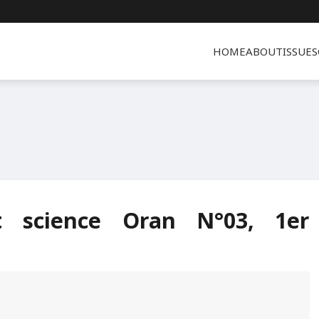
HOME
ABOUT
ISSUES
t science Oran N°03, 1er