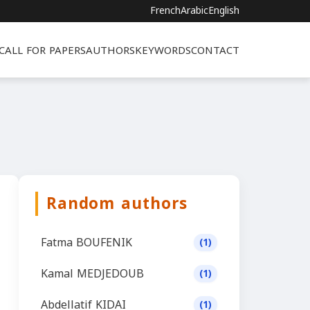
French
Arabic
English
CALL FOR PAPERS
AUTHORS
KEYWORDS
CONTACT
Random authors
Fatma BOUFENIK
(1)
Kamal MEDJEDOUB
(1)
Abdellatif KIDAI
(1)