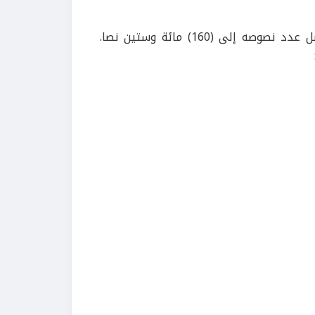
لقد ساعدتنا هذه المحطة الأولى من تكوين متن متواضع وصل عدد نصوصه إلى (160) مائة وستين نصا.