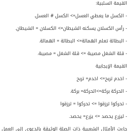
القيمة السلبية:
- الكسل ما يعطي العسل=> الكسل # العسل.
- رأس الكسلان يسكنه الشيطان=> الكسلان = الشيطان.
- البطالة تعلم الهمالة=> البطالة = الهمالة.
- قلة الشغل مصيبة => قلة الشغل = مصيبة.
القيمة الإيجابية
- اخدم تربح=> اخدم= تربح
- الحركة بركة=>الحركة= بركة.
- تحركوا ترزقوا => تحركوا = ترزقوا
- ليزرع يحصد => يزرع= يحصد.
جاءت الأمثال الشعبية ذات الصلة الوثيقة بالدعوى إلى العمل 