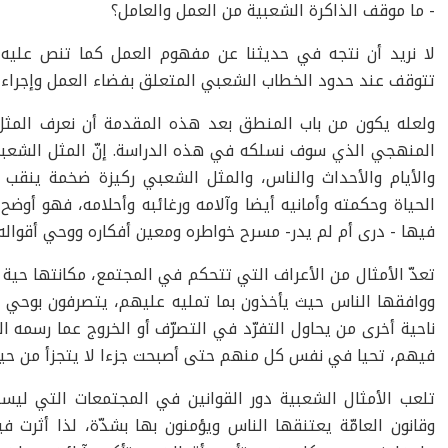
- ما موقف الذاكرة الشعبية من العمل والعامل؟
لا نريد أن نتجه في حديثنا عن مفهوم العمل كما تنص عليه ا
تتوقف عند حدود الخطاب الشعبي المتعلق بفضاء العمل وإجراءاته
ولعله يكون من باب المنطق بعد هذه المقدمة أن نعرف المث
المنهجي الذي سوف نسلكه في هذه الدراسة. إنّ المثل الشعبي 
والأيام والأحداث والناس، والمثل الشعبي ركيزة ضخمة ينقب
الحياة وحكمته وأمانيه أيضا وآلامه ورغائبه وأحلامه، فهو أو
فيها - درى أم لم يدر- مسرح خواطره ومعين أفكاره ووحي أقواله
تعدّ الأمثال من الأعراف التي تتحكم في المجتمع، مكانتها حية
ووافقها الناس حيث يأخذون بما تمليه عليهم، يتصرفون بوحي 
ناحية أخرى من يحاول التفرّد في التصرّف أو الخروج عما رسمه 
فيهم، تحيا في نفس كل منهم حتى أصبحت جزءا لا يتجزأ من ح
تلعب الأمثال الشعبية دور القوانين في المجتمعات التي لي
وقانون العامّة يعتنقها الناس ويؤمنون بها بشدّة، لذا أثرت