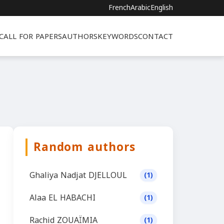
French
Arabic
English
CALL FOR PAPERS
AUTHORS
KEYWORDS
CONTACT
Random authors
Ghaliya Nadjat DJELLOUL
(1)
Alaa EL HABACHI
(1)
Rachid ZOUAÏMIA
(1)