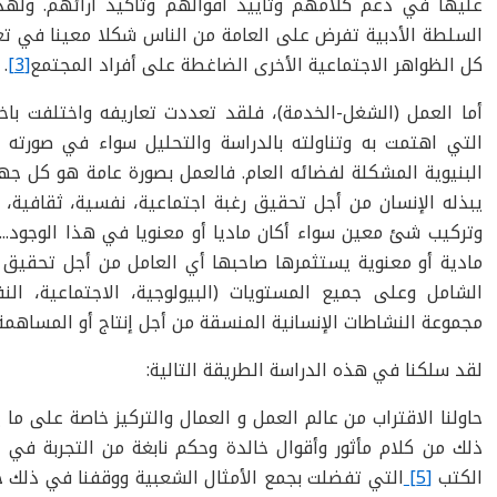
عليها في دعم كلامهم وتأييد أقوالهم وتأكيد آرائهم. ولهذا 
السلطة الأدبية تفرض على العامة من الناس شكلا معينا في تع
كل الظواهر الاجتماعية الأخرى الضاغطة على أفراد المجتمع
[3]
.
أما العمل (الشغل-الخدمة)، فلقد تعددت تعاريفه واختلفت باخت
التي اهتمت به وتناولته بالدراسة والتحليل سواء في صورته ا
البنيوية المشكلة لفضائه العام. فالعمل بصورة عامة هو كل ج
يبذله الإنسان من أجل تحقيق رغبة اجتماعية، نفسية، ثقافية، 
وتركيب شئ معين سواء أكان ماديا أو معنويا في هذا الوجود...
مادية أو معنوية يستثمرها صاحبها أي العامل من أجل تحقيق 
الشامل وعلى جميع المستويات (البيولوجية، الاجتماعية، النفس
مجموعة النشاطات الإنسانية المنسقة من أجل إنتاج أو المساهمة
لقد سلكنا في هذه الدراسة الطريقة التالية:
حاولنا الاقتراب من عالم العمل و العمال والتركيز خاصة على م
ذلك من كلام مأثور وأقوال خالدة وحكم نابغة من التجربة في ذ
الكتب
[5]
التي تفضلت بجمع الأمثال الشعبية ووقفنا في ذلك خ