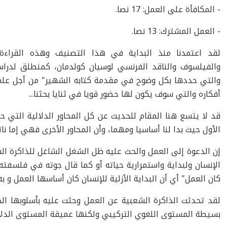
- المكافأة على العمل: 17 نصا.
- العمل المشترك: 13 نصا.
لقد اعتمدنا منذ البداية في هذا التصنيف وهذه القراءة 
والفيلسوف والناقد الفرنسي لوسيان كولدمان، كمنطلق لدراس
والتي حددها بكل وضوح في مقدمة كتابه الشهير" من أجل علم ا
أفكاره والتي سوف يكون لها حضور قويا في ثنايا بحثنا...
قد لا يتسع هنا المقام للحديث عن كل المحاور الدلالية التي 
الأول حيث بدا لنا أساسيا ومهما، وأن المحاور الأخرى فهي إما نات
إن الدعوة إلى العمل والحث عليه ظل الشغل الشاغل للذاكرة الشع
الإنسان ولبداية واستمرارية حياته أو كما قال جوته في فلسفته 
كان العمل" أي أن البداية الأزلية للإنسان كان أساسها العمل و ب
لقد تحدثت الذاكرة الشعبية عن العمل وحثت عليه بأسلوبها ال
بسيطة المستوى اللغوي التركيبي ولكنها عميقة المستوى الدلالي