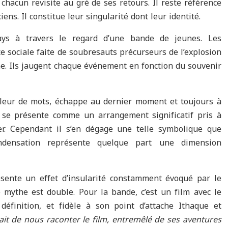
chacun revisite au gré de ses retours. Il reste référence
ns. Il constitue leur singularité dont leur identité.
pays à travers le regard d’une bande de jeunes. Les
e sociale faite de soubresauts précurseurs de l’explosion
me. Ils jaugent chaque événement en fonction du souvenir
à fleur de mots, échappe au dernier moment et toujours à
n se présente comme un arrangement significatif pris à
ier. Cependant il s’en dégage une telle symbolique que
ndensation représente quelque part une dimension
ésente un effet d’insularité constamment évoqué par le
mythe est double. Pour la bande, c’est un film avec le
définition, et fidèle à son point d’attache Ithaque et
ait de nous raconter le film, entremêlé de ses aventures