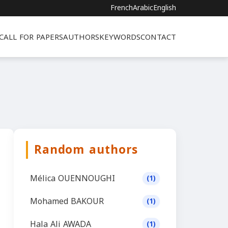
French
Arabic
English
CALL FOR PAPERS
AUTHORS
KEYWORDS
CONTACT
Random authors
Mélica OUENNOUGHI
(1)
Mohamed BAKOUR
(1)
Hala Ali AWADA
(1)