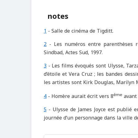
notes
1
- Salle de cinéma de Tigditt.
2
- Les numéros entre parenthèses re
Sindbad, Actes Sud, 1997.
3
- Les films évoqués sont Ulysse, Tarza
d’étoile et Vera Cruz ; les bandes des
les artistes sont Kirk Douglas, Marily
éme
4
- Homère aurait écrit vers 8
avant 
5
- Ulysse de James Joyce est publié en
journée d’un personnage dans la ville d