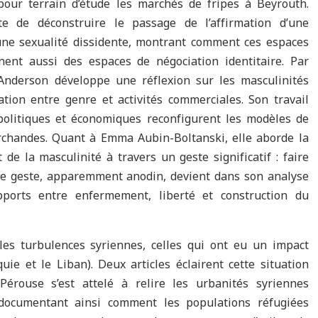
pour terrain d’étude les marchés de fripes à Beyrouth.
nte de déconstruire le passage de l’affirmation d’une
d’une sexualité dissidente, montrant comment ces espaces
ent aussi des espaces de négociation identitaire. Par
 Anderson développe une réflexion sur les masculinités
ation entre genre et activités commerciales. Son travail
olitiques et économiques reconfigurent les modèles de
rchandes. Quant à Emma Aubin-Boltanski, elle aborde la
de la masculinité à travers un geste significatif : faire
Ce geste, apparemment anodin, devient dans son analyse
ports entre enfermement, liberté et construction du
les turbulences syriennes, celles qui ont eu un impact
uie et le Liban). Deux articles éclairent cette situation
Pérouse s’est attelé à relire les urbanités syriennes
, documentant ainsi comment les populations réfugiées