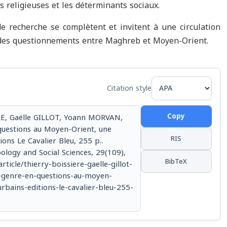
és religieuses et les déterminants sociaux.
de recherche se complètent et invitent à une circulation
 des questionnements entre Maghreb et Moyen-Orient.
Citation style
Copy
ERE, Gaëlle GILLOT, Yoann MORVAN,
questions au Moyen-Orient, une
RIS
ons Le Cavalier Bleu, 255 p..
pology and Social Sciences, 29(109),
BibTeX
rticle/thierry-boissiere-gaelle-gillot-
-genre-en-questions-au-moyen-
rbains-editions-le-cavalier-bleu-255-