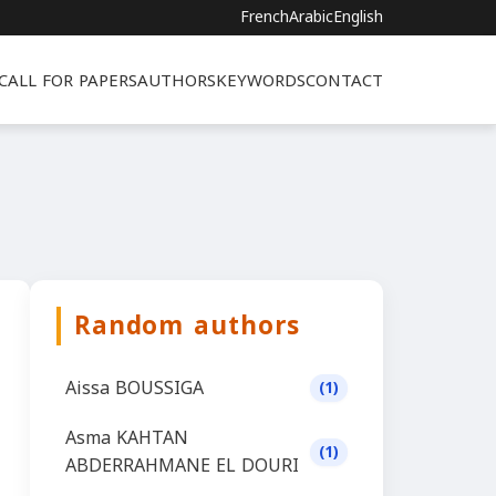
French
Arabic
English
CALL FOR PAPERS
AUTHORS
KEYWORDS
CONTACT
Random authors
Aissa BOUSSIGA
(1)
Asma KAHTAN
(1)
ABDERRAHMANE EL DOURI