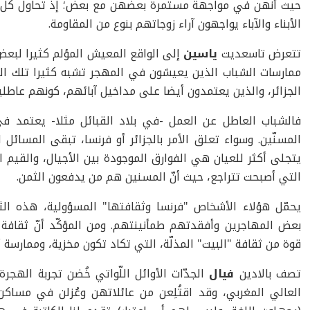
حيث أنهن في مواجهة مستمرة بعضهن مع بعض؛ إذ تحاول كل وا
الأبناء والآباء يواجهون آراء زوجاتهم بنوع من المقاومة.
تتعرض تاسعديت
ياسين
إلى الواقع المعيش المؤلم كثيرا لبعض 
ممارسات الشباب الذين يعيشون في المهجر تشبه كثيرا تلك ال
الجزائر، والذين يعتمدون أيضا على مداخيل آبائهم، كونهم عاطلي
فالشباب العاطل عن العمل -في بلاد القبائل مثلا- يعتمد ف
المسنّين. وسواء تعلق الأمر بالجزائر أو فرنسا، تبقى المسائل 
يتجلى أكثر للعيان هي الفوارق الموجودة بين الأجيال، والقيم ال
التي أصبحت تتراجع، حيث أنّ المسنين هم من يدفعون الثمن.
يحمّل هؤلاء الأشخاص "فرنسا وثقافتها" المسؤولية، هذه ال
بعض المهاجرين وأفقدتهم طمأنينتهم. ومن المؤكّد أنّ ثقافة ا
قوة من ثقافة "البيت" المذلّة، التي تكاد تكون مخزية، وممارسة أ
تصف بالادين
فيال
الجدّات الأوائل اللّواتي خُضن تجربة الهج
العالي المغربي، وقد اقتُلِعن من عائلاتهن وعُزلن في مسا