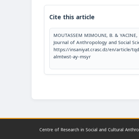
Cite this article
MOUTASSEM MIMOUNI, B. & Y). تقديم. Insaniyat - Algerian
Journal of Anthropology and Social Sci
https://insaniyat.crasc.dz/en/article
almtwst-ay-msyr
Centre of Research in Social and Cultural Anthr