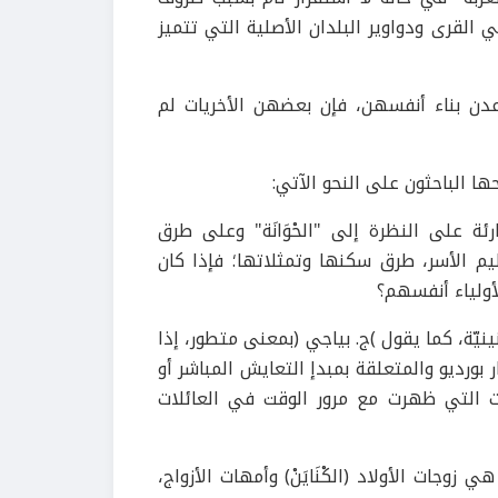
قرى ودواوير البلدان الأصلية التي تتميز
دن بناء أنفسهن، فإن بعضهن الأخريات لم
ا الباحثون على النحو الآتي:
ئة على النظرة إلى "الحْوَانَة" وعلى طرق
م الأسر، طرق سكنها وتمثلاتها؛ فإذا كان
لأولياء أنفسهم؟
يّة، كما يقول )ج. بياجي (بمعنى متطور، إذا
توس (habitus) على حد تعبير بيار بورديو والمتعلقة بمبدإ التعايش المباشر أو
ات التي ظهرت مع مرور الوقت في العائلات
وجات الأولاد (الكْنَايَنْ) وأمهات الأزواج،