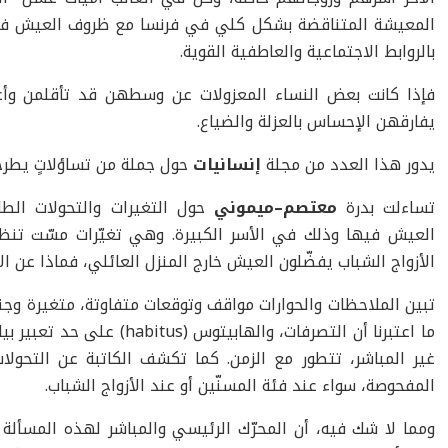
المعيشة المتناقضة بشكل كلي في فرنسا مع ظروف العيش في ال
بالروابط الاجتماعية والعاطفية القوية.
فإذا كانت بعض النساء المعزولات عن وسطهن قد تأقلمن وأع
يفارقهن الإحساس بالعزلة والضياع.
يدور هذا العدد من مجلة
إنسانيات
حول جملة من تساؤلاتٍ يطرحه
تساءلت بدرة
معتصم–ميموني
حول التغيرات والتحولات الطار
العيش فيها وذلك في الأسر الكبيرة. وهي تغيّرات مسّت تنظي
الأزواج الشباب يفضّلون العيش خارج المنزل العائلي، فماذا عن ا
تبين الملاحظات والحوارات مواقف وتوقعات متفاوتة، متغيرة وجنين
ما اعتبرنا أن التصرفات، والهابي
غير المباشر، تتطور مع الزمن. كما تكشف الكاتبة عن التحول
المفحوصة، سواء عند فئة المسنّين أو عند الأزواج الشباب.
ومما لا شك فيه، أن المحرّك الرئيسي والمباشر لهذه المسألة هي ز