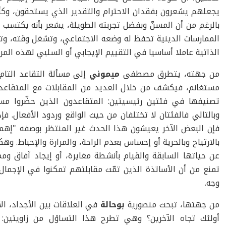
يجعلهم يشعرون بفقدان الاحترام والتقدير الذي يستحقون، وكأن
بالرغم من أن المسنّ وبفضل تجربته الطويلة، يشعر بأنه يكتسب خ
الممارسات الدينية تحفظ له وضعه الاجتماعي، وتشغل وقته، وتمن
الذاتية عاملا أساسيا في التقييم الإيجابي أو السلبي لهذه المرح
من جهته، يتطرق مصطفى
ميموني
إلى مسألة التقاعد التام
مستغانم، فيكشف من خلال العديد من المقابلات مع المتقاعد
تصنيفها في فئتين رئيسيتين: المتقاعدون الذين حضّروا مسب
وبالتالي فالفئتان لا تختلفان من حيث الواقع وردود الأفعال. ف
فإن البعض الآخر يعيشون هذا الحدث غير المنتظر بوصفه "إهما
بالارتياح وبالحرية أو إحساس بعدم الراحة، والمرارة والإحباط. وه
عن حياتها السابقة والقيام بأنشطة مغايرة، أو إيجاد آفاق وم
تمنع من أن الأساتذة الذين تمّت مقابلتهم تمكنوا في الإجما
وجه.
من جهتها، تبحث منصورية
بوحالة
في العلاقات بين الأجداد، الأب
أولئك تجاه الآخرين؟ وهي تطرح هذا التساؤل من زاويتين: 