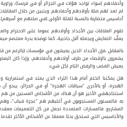
وأحفادهم (سواء تواجد هؤلاء في الجزائر أو في فرنسا)، وزاوي
لم تعد لهم صلة بأولادهم وأحفادهم. ويتبين من خلال المقابلات ا
أحاسيس متضاربة بالنسبة للفئة الأولى (في صلتهم مع أسرهم).
تقوم العلاقات بين الأجداد وأولادهم عموما على الاحترام والعاط
يعقّد التعايش ويجعله أقل جاذبية، كما توضحه بدرة معتصم-ميمو
بالمقابل ،فإن الأجداد الذين يعيشون في مؤسسات (بالرغم من قلت
يشعرون بالإقصاء من طرف أولادهم وأحفادهم، وإذا كان البعض
يعيش الغضب والرفض التام لكل شيء.
هل يمكننا الختم أمام هذا الثراء الذي يمتد في استمرارية
الهجرة، أو بالأحرى "سياقات الهجرة" أو في الجزائر، يبدو أن
استنتاجهفي الأخير هو أن هناك من الأشخاص المسنين من هم 
به. فالمسنون المستجوبون في أغلبهم هم "عجزة شباب"، وهم
المشاريع. فالمسارات المتعددة تجعل من كل التعميمات معقدة و
والأحاسيس التي تستحق بحثا معمقا عن الأشخاص الأكثر تقدما 