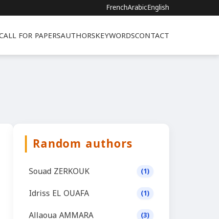
French
Arabic
English
CALL FOR PAPERS
AUTHORS
KEYWORDS
CONTACT
Random authors
Souad ZERKOUK
(1)
Idriss EL OUAFA
(1)
Allaoua AMMARA
(3)