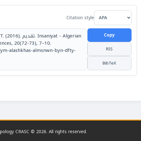
Citation style
Copy
ACINE, T. (2016
ences, 20(72-73), 7–10.
RIS
/tqdym-alashkhas-almsnwn-byn-dfty-
BibTeX
opology CRASC © 2026. All rights reserved.