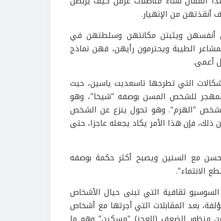
هذا المقال نساء مناضلات عرفن كيف يربطن
 أنقذتهن من الإنهيار.
ضن أنفسهن ويثبتن مكانتهن وسلطتهن في
المشاعر الطيبة ويحترمون رأيهن، فهن نماذج
ل أعمى.
شكالات التي تطرحها تاسعديت ياسين، حيث
ب المهجر للشخص المسن بوصفه "شيخا"، وهو
" للشخص "الهرم". وهو تحول ينزع عن الشخص
ذلك، فإن هذا الأمر يكاد يجعله عاجزا، حتى
حسن مع السنين ويصبح أكثر حكمة بوصفه
ع الانتماء".
السوسيو ثقافية التي تبنى حيال الأشخاص
لفة، بعد المقابلات التي أجرتها مع أشخاص
من منظور الضعف (العجز) "مسكين" وهو ما