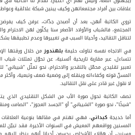
(يجهلون اللغة، وليس لهم أي اعتبار). تقدم لنا الكاتبة في 
علاقات بين أفراد مجتمعاتهن وكيف يبنين شبكة علائقية وعواطف
تروي الكاتبة أنهن، بعد أن أصبحن جدّات، عرفن كيف يفر
المجتمع، فالشباب والأولاد الأصغر سنا يكنّون لهن الاحترام و
لتناقل التقاليد، وأحيانا السبب في تغييرها وعدم تطبيقها بشك
في الاتجاه نفسه تناولت حليمة
بلهندوز
من خلال ورقتها الإ
تتساءل، عبر مقاربة تاريخية ألسنية، عن تحوّل تمثلات شبا
تعبير تقليدي محمّل بالتقدير والاحترام، نحو تمثّل "شيباني
المسنّ قوته وكفاءاته وينقله إلى وضعية ضعف وتبعية، وأكثر من 
لا نقول غير قادر على نقل التقاليد.
تصف الكاتبة تحول صورة الأب من الشكل التقليدي الذي يت
"شيخًا"، نحو صورة "الشيباني" أو "الجسد العجوز"، "الصامت ومنقط
أما خديجة
كبداني
، فهي تهتم في مقالها بنوعية العلاقات 
المسنين وواقعهم المعيش في السنوات الأخيرة. فقد تبيّن للمؤ
مسنين، أن هؤلاء الأشخاص يحسون أحيانا أنهم ينظر إليهم 