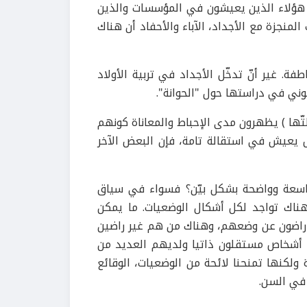
ة هؤلاء الذين يعيشون في المؤسسات والذين
لمنجزة مع الأجداد، الآباء والأحفاد أن هناك
فة. غير أنّ تدخّل الأجداد في تربية الأولاد
ني في دراستها حول "الحوانة".
ّها ) يظهرون مدى الإحباط والمعاناة كونهم
 يعيش في استقالة تامة، فإن البعض الآخر
 واسعة وواضحة بشكل بيّن؟ فسواء في سياق
 هناك تواجد لكل أشكال الوضعيات. ما يمكن
راضون عن وضعهم، وهناك من هم غير راضين
 أشخاص مستقلون ذاتيا ولديهم العديد من
لكنها تمنحنا لائحة من الوضعيات، الوقائع
في السن.