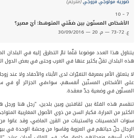
صورية مولوجي ﭬروجي
(مترجم)
7 – 10
الأشخاص المسنّون بين ضفّتي المتوسّط: أيّ مصير؟
ع. 72-73 — م. 20 — 30/09/2016
يتناول هذا العدد موضوعا قلّما تمّ التطرق إليه في البلدان ال
هذه البلدان تقلّ بكثير عنها في الغرب وحتى في بعض الدول المت
لا يتعلق الأمر بمعرفة التغيّرات لدى الأبناء والأحفاد ولا عند زوجا
على الأشخاص المسنّين أنفسهم، سواءفي الجزائر أو في سي
المسنّون في وضعية جدّ معقدة.
تنقسم هذه الفئة بين ثقافتين وبين بلدين، "رجل هنا ورجل هن
الكثير من المرارة. فكبار السن من ذوي الأصول المغاربية المتو
سنوات الخمسينات والستينات من القرن الماضي، وقد عانوا م
الرجال جلّ حياتهم في العزوبة وقاسوا من وحشة الوِحدة في ب
الآخر أسرهم وزوجاتهم خاصة، وكن في الغالب أميات عشن "ال